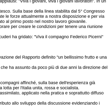
plausi: "Viva i giovani, viva i giovani lavoratori". In un
tesco. Sulla base della linea stabilita dal 5° Congresso
date le forze attualmente a nostra disposizione e per via
to al primo posto nel nostro lavoro giovanile.
vorare per creare le condizioni per tenere una riunione
uderi ha gridato: "Viva il compagno Federico Picerni"
ione del Rapporto definito "un bellissimo frutto e una
i che ha assunto da poco più di due anni la direzione del
 compagni affinché, sulla base dell'esperienza già
otta per l'Italia unita, rossa e socialista.
imilato, applicato nella pratica e soprattutto diffuso
ibuto allo sviluppo della discussione evidenziando i