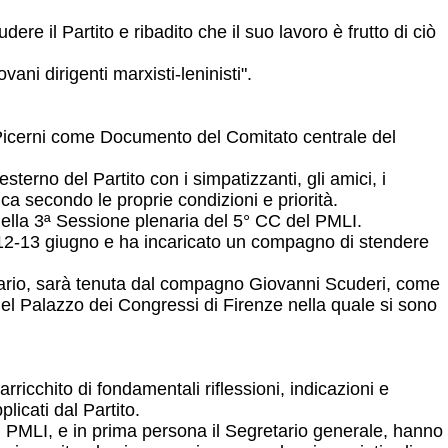
re il Partito e ribadito che il suo lavoro è frutto di ciò
ani dirigenti marxisti-leninisti".
 Picerni come Documento del Comitato centrale del
sterno del Partito con i simpatizzanti, gli amici, i
ca secondo le proprie condizioni e priorità.
ella 3ª Sessione plenaria del 5° CC del PMLI.
12-13 giugno e ha incaricato un compagno di stendere
sario, sarà tenuta dal compagno Giovanni Scuderi, come
e del Palazzo dei Congressi di Firenze nella quale si sono
rricchito di fondamentali riflessioni, indicazioni e
licati dal Partito.
l PMLI, e in prima persona il Segretario generale, hanno