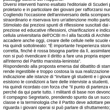
Diversi interventi hanno esaltato l'editoriale di Scude
proletario e in particolare dei giovani per rafforzarsi
Cogliendo l'occasione dell'anniversario della scompars
straordinario e riservava loro un'attenzione molto parti
Stimolato dai preziosi spunti di riflessione suscitati d
preziose ed educative riflessioni, chiarificazioni e in
cellula universitaria dell'OCBI m-l alla facoltà di Archit
accadere anche oggi, creare delle cellule nelle scuole e
Ha quindi sottolineato: "È importante l'esperienza stor
corretta, finché è rossa bisogna partire da lì, assimi
non si può rivendicare il diritto a fare una propria esper
all'interno del Partito marxista-leninista".
Rispondendo alla proposta emersa dal dibattito di stamp
rende ingestibile e troppo costosa la sua realizzazion
indicazione alle istanze di "invitare gli studenti e i gio
esistono le condizioni a fare delle interviste a studenti
Ha quindi ricordato con forza che "il punto di partenza è
perché da qui parte tutto. I militanti di base non devon
Il compagno Segretario, prendendo spunto da un succes
classe e la terminologia che il Partito deve adottare pe
riguarda i giovani operai si può parlare di sfruttament