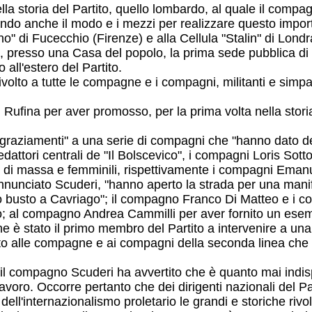
ella storia del Partito, quello lombardo, al quale il com
ando anche il modo e i mezzi per realizzare questo import
no" di Fucecchio (Firenze) e alla Cellula "Stalin" di Lon
à, presso una Casa del popolo, la prima sede pubblica di 
 all'estero del Partito.
lto a tutte le compagne e i compagni, militanti e simpati
Rufina per aver promosso, per la prima volta nella storia 
raziamenti" a una serie di compagni che "hanno dato dei co
edattori centrali de "Il Bolscevico", i compagni Loris Sot
ro di massa e femminili, rispettivamente i compagni Ema
nnunciato Scuderi, "hanno aperto la strada per una man
uo busto a Cavriago"; il compagno Franco Di Matteo e i c
no; al compagno Andrea Cammilli per aver fornito un esem
è stato il primo membro del Partito a intervenire a una 
lto alle compagne e ai compagni della seconda linea ch
to, il compagno Scuderi ha avvertito che è quanto mai ind
avoro. Occorre pertanto che dei dirigenti nazionali del Par
dell'internazionalismo proletario le grandi e storiche rivo