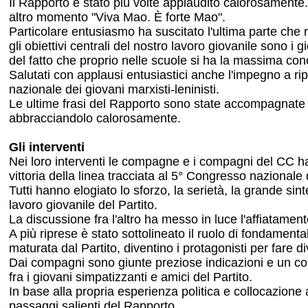
Il Rapporto è stato più volte applaudito calorosamente. A
altro momento "Viva Mao. È forte Mao".
Particolare entusiasmo ha suscitato l'ultima parte che r
gli obiettivi centrali del nostro lavoro giovanile sono i
del fatto che proprio nelle scuole si ha la massima con
Salutati con applausi entusiastici anche l'impegno a rip
nazionale dei giovani marxisti-leninisti.
Le ultime frasi del Rapporto sono state accompagnate 
abbracciandolo calorosamente.
Gli interventi
Nei loro interventi le compagne e i compagni del CC 
vittoria della linea tracciata al 5° Congresso nazionale
Tutti hanno elogiato lo sforzo, la serietà, la grande s
lavoro giovanile del Partito.
La discussione fra l'altro ha messo in luce l'affiatamento
A più riprese è stato sottolineato il ruolo di fondamen
maturata dal Partito, diventino i protagonisti per fare d
Dai compagni sono giunte preziose indicazioni e un con
fra i giovani simpatizzanti e amici del Partito.
In base alla propria esperienza politica e collocazione
passaggi salienti del Rapporto.