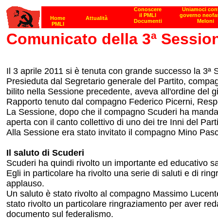
Comunicato della 3ª Session
Il 3 aprile 2011 si è tenuta con grande successo la 3ª
Presieduta dal Segretario generale del Partito, compa
bilito nella Sessione precedente, aveva all'ordine del g
Rapporto tenuto dal compagno Federico Picerni, Respo
La Sessione, dopo che il compagno Scuderi ha mandato i 
aperta con il canto collettivo di uno dei tre Inni del Pa
Alla Sessione era stato invitato il compagno Mino Pasca i
Il saluto di Scuderi
Scuderi ha quindi rivolto un importante ed educativo sal
Egli in particolare ha rivolto una serie di saluti e di r
applauso.
Un saluto è stato rivolto al compagno Massimo Lucente
stato rivolto un particolare ringraziamento per aver red
documento sul federalismo.