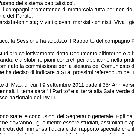
uomo del sistema capitalistico".
ti i compagni promettendo di mettercela tutta per non delude
le del Partito.
ta-leninista; Viva i giovani marxisti-leninisti; Viva i giov
litico, la Sessione ha adottato il Rapporto del compagno
 studiare collettivamente detto Documento all'interno e all'e
da, e a stabilire piani concreti per applicarlo nella prati
ominato la commissione per la stesura del Comunicato d
 ha deciso di indicare 4 Sì ai prossimi referendum del 
 di Mao, di cui il 9 settembre 2011 cade il 35° Anniver
ennali. Il tema sarà "il Partito" e si terrà alla Sala Verd
resso nazionale del PMLI.
no state le conclusioni del Segretario generale. Egli ha a
 che dovranno ugualmente essere studiati, assimilati e app
ncreta dell'immensa fiducia e del rapporto speciale che i