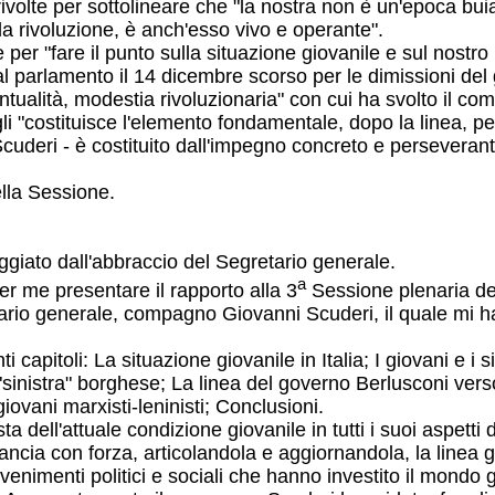
volte per sottolineare che "la nostra non è un'epoca bui
 la rivoluzione, è anch'esso vivo e operante".
per "fare il punto sulla situazione giovanile e sul nostro 
 al parlamento il 14 dicembre scorso per le dimissioni d
puntualità, modestia rivoluzionaria" con cui ha svolto il c
i "costituisce l'elemento fondamentale, dopo la linea, pe
uderi - è costituito dall'impegno concreto e perseverante 
ella Sessione.
giato dall'abbraccio del Segretario generale.
a
r me presentare il rapporto alla 3
Sessione plenaria del
etario generale, compagno Giovanni Scuderi, il quale mi h
capitoli: La situazione giovanile in Italia; I giovani e i si
a "sinistra" borghese; La linea del governo Berlusconi ver
iovani marxisti-leninisti; Conclusioni.
a dell'attuale condizione giovanile in tutti i suoi aspetti
rilancia con forza, articolandola e aggiornandola, la linea 
venimenti politici e sociali che hanno investito il mondo g