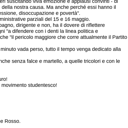
eri suscitando viva emozione e applausi convinti - di
 e della nostra causa. Ma anche perché essi hanno il
 oppressione, disoccupazione e povertà".
inistrative parziali del 15 e 16 maggio.
gno, dirigente e non, ha il dovere di riflettere
i "a difendere con i denti la linea politica e
 che "il pericolo maggiore che corre attualmente il Partito
n minuto vada perso, tutto il tempo venga dedicato alla
che senza falce e martello, a quelle tricolori e con le
uro!
sul movimento studentesco!
ole Rosso.