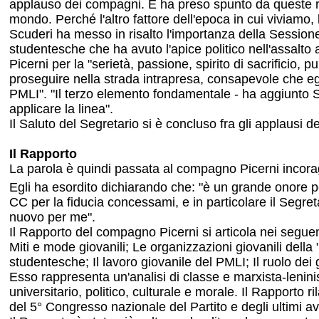
applauso dei compagni. E ha preso spunto da queste ri
mondo. Perché l'altro fattore dell'epoca in cui viviamo,
Scuderi ha messo in risalto l'importanza della Sessione 
studentesche che ha avuto l'apice politico nell'assalto
Picerni per la "serietà, passione, spirito di sacrificio, 
proseguire nella strada intrapresa, consapevole che egl
PMLI". "Il terzo elemento fondamentale - ha aggiunto Sc
applicare la linea".
Il Saluto del Segretario si è concluso fra gli applausi d
Il Rapporto
La parola è quindi passata al compagno Picerni incorag
Egli ha esordito dichiarando che: "è un grande onore pe
CC per la fiducia concessami, e in particolare il Segr
nuovo per me".
Il Rapporto del compagno Picerni si articola nei seguenti 
Miti e mode giovanili; Le organizzazioni giovanili dell
studentesche; Il lavoro giovanile del PMLI; Il ruolo dei g
Esso rappresenta un'analisi di classe e marxista-leninist
universitario, politico, culturale e morale. Il Rapporto 
del 5° Congresso nazionale del Partito e degli ultimi av