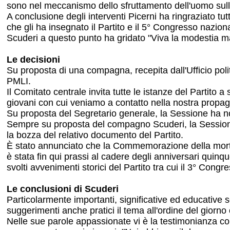
sono nel meccanismo dello sfruttamento dell'uomo sull'
A conclusione degli interventi Picerni ha ringraziato tut
che gli ha insegnato il Partito e il 5° Congresso naziona
Scuderi a questo punto ha gridato "Viva la modestia marxis
Le decisioni
Su proposta di una compagna, recepita dall'Ufficio po
PMLI.
Il Comitato centrale invita tutte le istanze del Partito a
giovani con cui veniamo a contatto nella nostra propagan
Su proposta del Segretario generale, la Sessione ha n
Sempre su proposta del compagno Scuderi, la Sessione
la bozza del relativo documento del Partito.
È stato annunciato che la Commemorazione della morte
è stata fin qui prassi al cadere degli anniversari quinqu
svolti avvenimenti storici del Partito tra cui il 3° Cong
Le conclusioni di Scuderi
Particolarmente importanti, significative ed educative so
suggerimenti anche pratici il tema all'ordine del giorno
Nelle sue parole appassionate vi è la testimonianza co