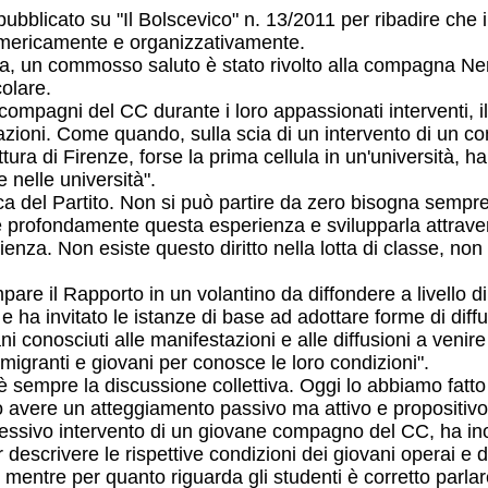
ri pubblicato su "Il Bolscevico" n. 13/2011 per ribadire c
 numericamente e organizzativamente.
a, un commosso saluto è stato rivolto alla compagna Neri
colare.
ai compagni del CC durante i loro appassionati interventi,
dicazioni. Come quando, sulla scia di un intervento di un 
ettura di Firenze, forse la prima cellula in un'università, 
 nelle università".
ica del Partito. Non si può partire da zero bisogna sempre
lare profondamente questa esperienza e svilupparla attrav
ienza. Non esiste questo diritto nella lotta di classe, non e
are il Rapporto in un volantino da diffondere a livello d
e e ha invitato le istanze di base ad adottare forme di d
vani conosciuti alle manifestazioni e alle diffusioni a ven
, migranti e giovani per conosce le loro condizioni".
 sempre la discussione collettiva. Oggi lo abbiamo fatto a 
o avere un atteggiamento passivo ma attivo e propositivo v
sivo intervento di un giovane compagno del CC, ha inolt
r descrivere le rispettive condizioni dei giovani operai e 
o; mentre per quanto riguarda gli studenti è corretto parl