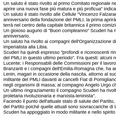
Un saluto è stato rivolto al primo Comitato regionale n
aprire una nuova fase più matura e più proficua" indic
Un saluto è stato rivolto alle Cellule "Vincenzo Falzara
anniversario della fondazione del PMLI, la prima aprir
terrà nel centro della capitale britannica il primo comizio
Un gioioso augurio di "Buon compleanno" Scuderi ha rivo
anniversario.
Un saluto ha rivolto ai compagni dell'Organizzazione di 
imperialista alla Libia.
Scuderi ha quindi espresso "profondi e riconoscenti ring
del PMLI in questo ultimo periodo". Fra questi: alcuni r
Lucente; i Responsabili delle Commissioni per il lavo
Branzanti e i compagni dell'Emilia-Romagna che, ha a
Lenin, magari in occasione della nascita, attorno al s
militante del PMLI davanti ai cancelli Fiat di Pomiglia
negli organismi di massa; al compagno Angelo Urgo che 
Un ultimo ringraziamento il compagno Scuderi ha rivo
proletaria rivoluzionaria e marxista-leninista".
Facendo il punto dell'attuale stato di salute del Parti
del Partito poiché quelle attuali sono sovraccariche di l
Scuderi ha appoggiato in modo militante e nello spirito 