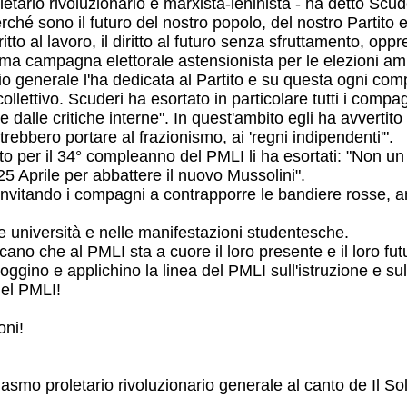
etario rivoluzionario e marxista-leninista - ha detto Scud
ché sono il futuro del nostro popolo, del nostro Partito
il diritto al lavoro, il diritto al futuro senza sfruttamento,
a campagna elettorale astensionista per le elezioni amm
o generale l'ha dedicata al Partito e su questa ogni compa
lettivo. Scuderi ha esortato in particolare tutti i compagn
 dalle critiche interne". In quest'ambito egli ha avvertito
rebbero portare al frazionismo, ai 'regni indipendenti'".
ito per il 34° compleanno del PMLI li ha esortati: "Non u
5 Aprile per abbattere il nuovo Mussolini".
invitando i compagni a contrapporre le bandiere rosse, an
e università e nelle manifestazioni studentesche.
no che al PMLI sta a cuore il loro presente e il loro fut
oggino e applichino la linea del PMLI sull'istruzione e 
del PMLI!
oni!
iasmo proletario rivoluzionario generale al canto de Il S