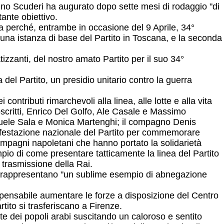
pagno Scuderi ha augurato dopo sette mesi di rodaggio "di
ante obiettivo.
dra perché, entrambe in occasione del 9 Aprile, 34°
una istanza di base del Partito in Toscana, e la seconda
zzanti, del nostro amato Partito per il suo 34°
del Partito, un presidio unitario contro la guerra
ntributi rimarchevoli alla linea, alle lotte e alla vita
toscritti, Enrico Del Golfo, Ale Casale e Massimo
nuele Sala e Monica Martenghi; il compagno Denis
ifestazione nazionale del Partito per commemorare
ompagni napoletani che hanno portato la solidarietà
pio di come presentare tatticamente la linea del Partito
trasmissione della Rai.
e rappresentano "un sublime esempio di abnegazione
ispensabile aumentare le forze a disposizione del Centro
tito si trasferiscano a Firenze.
lte dei popoli arabi suscitando un caloroso e sentito