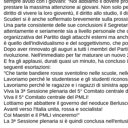
sempre avuto con i giovani: "Noi abbiamo il dovere prol
prestare la massima attenzione ai giovani. Non solo per
diritto di vivere la loro gioventù, il diritto allo studio, 
Scuderi si è anche soffermato brevemente sulla prossim
Una parte consistente delle sue conclusioni il Segretari
attentamente e seriamente sia a livello personale che col
organizzativa del Partito dagli attacchi esterni ma anche
è quello dell'individualismo e del soggettivismo, che pot
Dopo aver rinnovato gli auguri a tutti i membri del Part
rivoluzione. Nell'immediato per far maturare un nuovo 2
E fra gli applausi, durati quasi un minuto, ha concluso 
seguenti esortazioni:
"Che tante bandiere rosse sventolino nelle scuole, nell
Lavoriamo perché le studentesse e gli studenti riconosca
Lavoriamo perché le ragazze e i ragazzi di sinistra app
Viva la 3ª Sessione plenaria del 5° Comitato centrale 
Viva il 5° Comitato centrale del PMLI!
Lottiamo per abbattere il governo del neoduce Berlusc
Avanti verso l'Italia unita, rossa e socialista!
Coi Maestri e il PMLI vinceremo!"
La 3ª Sessione plenaria si è quindi conclusa nell'entus