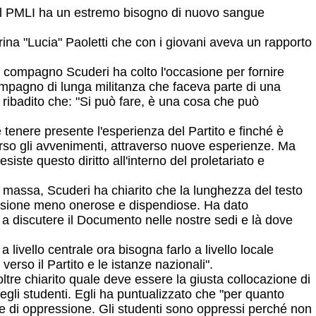
he il PMLI ha un estremo bisogno di nuovo sangue
na "Lucia" Paoletti che con i giovani aveva un rapporto
 il compagno Scuderi ha colto l'occasione per fornire
compagno di lunga militanza che faceva parte di una
ha ribadito che: "Si può fare, è una cosa che può
 tenere presente l'esperienza del Partito e finché è
erso gli avvenimenti, attraverso nuove esperienze. Ma
siste questo diritto all'interno del proletariato e
i massa, Scuderi ha chiarito che la lunghezza del testo
iffusione meno onerose e dispendiose. Ha dato
ire a discutere il Documento nelle nostre sedi e là dove
livello centrale ora bisogna farlo a livello locale
erso il Partito e le istanze nazionali".
re chiarito quale deve essere la giusta collocazione di
degli studenti. Egli ha puntualizzato che "per quanto
are di oppressione. Gli studenti sono oppressi perché non