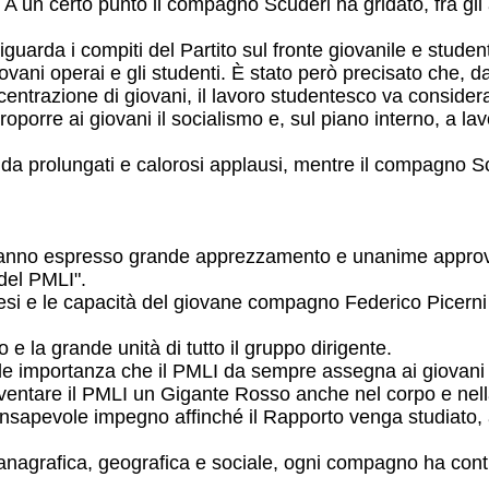
 un certo punto il compagno Scuderi ha gridato, fra gli ap
iguarda i compiti del Partito sul fronte giovanile e studen
 giovani operai e gli studenti. È stato però precisato che, 
centrazione di giovani, il lavoro studentesco va considera
roporre ai giovani il socialismo e, sul piano interno, a la
da prolungati e calorosi applausi, mentre il compagno Sc
hanno espresso grande apprezzamento e unanime approvaz
 del PMLI".
intesi e le capacità del giovane compagno Federico Picern
 e la grande unità di tutto il gruppo dirigente.
tale importanza che il PMLI da sempre assegna ai giovani
iventare il PMLI un Gigante Rosso anche nel corpo e nella l
sapevole impegno affinché il Rapporto venga studiato, ass
 anagrafica, geografica e sociale, ogni compagno ha contr