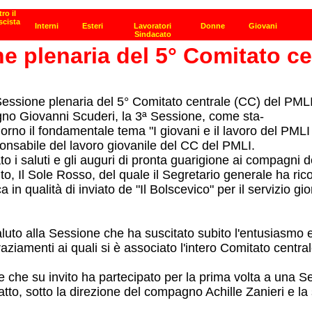
e plenaria del 5° Comitato ce
 Sessione plenaria del 5° Comitato centrale (CC) del PMLI
gno Giovanni Scuderi, la 3ª Sessione, come sta-
iorno il fondamentale tema "I giovani e il lavoro del PMLI
nsabile del lavoro giovanile del CC del PMLI.
saluti e gli auguri di pronta guarigione ai compagni del 
rtito, Il Sole Rosso, del quale il Segretario generale ha r
n qualità di inviato de "Il Bolscevico" per il servizio gior
uto alla Sessione che ha suscitato subito l'entusiasmo e l
ingraziamenti ai quali si è associato l'intero Comitato cen
 che su invito ha partecipato per la prima volta a una 
atto, sotto la direzione del compagno Achille Zanieri e l