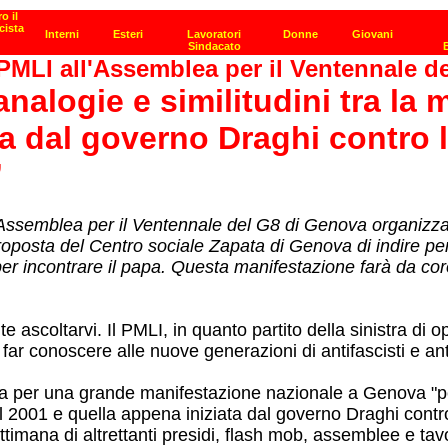
PMLI all'Assemblea per il Ventennale d
analogie e similitudini tra la
a dal governo Draghi contro l
”
l'Assemblea per il Ventennale del G8 di Genova organizza
proposta del Centro sociale Zapata di Genova di indire per
per incontrare il papa. Questa manifestazione farà da cor
e ascoltarvi. Il PMLI, in quanto partito della sinistra di o
 far conoscere alle nuove generazioni di antifascisti e 
a per una grande manifestazione nazionale a Genova "pe
l 2001 e quella appena iniziata dal governo Draghi contro 
ana di altrettanti presidi, flash mob, assemblee e tavoli d