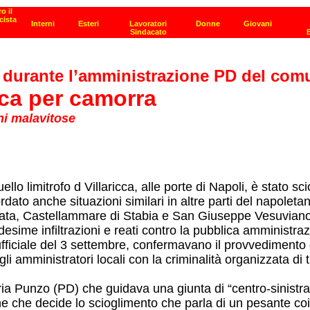
 durante l’amministrazione PD del comu
cca per camorra
ni malavitose
limitrofo d Villaricca, alle porte di Napoli, è stato scio
dato anche situazioni similari in altre parti del napole
iata, Castellammare di Stabia e San Giuseppe Vesuviano
ime infiltrazioni e reati contro la pubblica amministrazi
ufficiale del 3 settembre, confermavano il provvedimento 
degli amministratori locali con la criminalità organizzata 
ria Punzo (PD) che guidava una giunta di “centro-sinistra
one che decide lo scioglimento che parla di un pesante coi