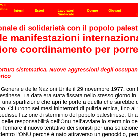
onale di solidarietà con il popolo pales
e manifestazioni internaziona
iore coordinamento per porre 
ortura sistematica. Nuove aggressioni degli occupant
erico
ea Generale delle Nazioni Unite il 29 novembre 1977, con
lestinese. La data era stata fissata nello stesso giorno i
na spartizione che aprì le porte a quella che sarebbe dive
o. Ci furono sei mesi ininterrotti di pulizia etnica, fino 
mpedisse l’azione di sterminio del popolo palestinese. U
 delle responsabilità dell’Onu nell’avviare lo sterminio d
fermare il nuovo tentativo dei sionisti per una soluzione 
entro l’ONU perché è nato attraverso un genocidio, perch