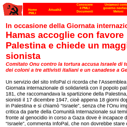
In occasione della Giornata internazi
Hamas accoglie con favore l
Palestina e chiede un magg
sionista
Comitato Onu contro la tortura accusa Israele di t
dei coloni a tre attivisti italiani e un canadese a G
Un servizio del sito InfoPal ci ricorda che l’Assembl
Giornata internazionale di solidarietà con il popolo pa
181, che raccomandava la spartizione della Palestina, u
sionisti il 17 dicembre 1947, cioè appena 18 giorni dop
in Palestina e si chiamò “Israele”, senza che l’Onu i
critica da parte della Comunità Internazionale sui temi
fronte al genocidio in corso a Gaza dove è incapace di 
“Israele”, commenta InfoPal, che non dovrebbe stare d