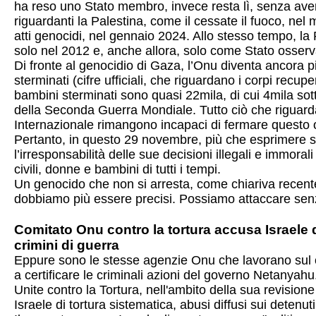
ha reso uno Stato membro, invece resta lì, senza aver 
riguardanti la Palestina, come il cessate il fuoco, nel
atti genocidi, nel gennaio 2024. Allo stesso tempo, 
solo nel 2012 e, anche allora, solo come Stato osserv
Di fronte al genocidio di Gaza, l’Onu diventa ancora pi
sterminati (cifre ufficiali, che riguardano i corpi recu
bambini sterminati sono quasi 22mila, di cui 4mila sott
della Seconda Guerra Mondiale. Tutto ciò che riguarda
Internazionale rimangono incapaci di fermare questo 
Pertanto, in questo 29 novembre, più che esprimere sol
l’irresponsabilità delle sue decisioni illegali e immoral
civili, donne e bambini di tutti i tempi.
Un genocido che non si arresta, come chiariva recentem
dobbiamo più essere precisi. Possiamo attaccare senz
Comitato Onu contro la tortura accusa Israele di
crimini di guerra
Eppure sono le stesse agenzie Onu che lavorano sul 
a certificare le criminali azioni del governo Netanyahu
Unite contro la Tortura, nell'ambito della sua revision
Israele di tortura sistematica, abusi diffusi sui detenu