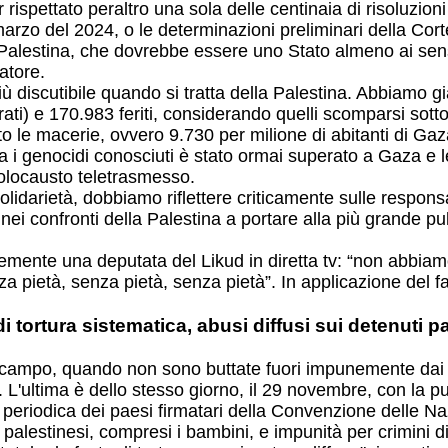
rispettato peraltro una sola delle centinaia di risoluzio
 marzo del 2024, o le determinazioni preliminari della Cort
la Palestina, che dovrebbe essere uno Stato almeno ai se
atore.
ù discutibile quando si tratta della Palestina. Abbiamo gi
perati) e 170.983 feriti, considerando quelli scomparsi sot
o le macerie, ovvero 9.730 per milione di abitanti di Gaza
 i genocidi conosciuti è stato ormai superato a Gaza e l
olocausto teletrasmesso.
idarietà, dobbiamo riflettere criticamente sulle responsa
i nei confronti della Palestina a portare alla più grande pu
ente una deputata del Likud in diretta tv: “non abbiamo pi
a pietà, senza pietà, senza pietà”. In applicazione del
 tortura sistematica, abusi diffusi sui detenuti p
campo, quando non sono buttate fuori impunemente dai na
. L'ultima è dello stesso giorno, il 29 novembre, con la 
e periodica dei paesi firmatari della Convenzione delle N
ti palestinesi, compresi i bambini, e impunità per crimini 