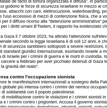
atale de facto di tortura organizzata e diffusa", in partic
 godono le forze di sicurezza israeliane in mezzo ai crim
sse, attacchi con cani, elettrocuzione, waterboarding, pos
e l'uso eccessivo di mezzi di contenzione fisica, che a v
er il diffuso ricorso alla "detenzione amministrativa" pe
per i diritti umani B'Tselem, il rapporto ha evidenziato c
a a Gaza il 7 ottobre 2023, ha attirato l'attenzione sull'e
penale secondo la legge israeliana è di soli 12 anni, e ch
 di sicurezza sarebbero sottoposti a severe restrizioni, tr
li standard giuridici internazionali, esortando Israele a m
 Israele per i crimini di guerra e le morti in custodia. 
carcere a febbraio per aver picchiato detenuti di Gaza l
a gravità del reato".
tensa contro l'occupazione sionista
ore le manifestazioni internazionali a sostegno della P
e globale più intensa contro i crimini del nemico occupa
di solidarietà con il popolo palestinese.
obilitazione contro le violazioni e i crimini sionisti in c
e i crimini contro i prigionieri. Accusa il governo sioni