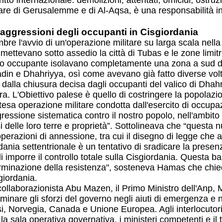
tto internazionale: demolizioni, attentati, omicidi, ostru
olare di Gerusalemme e di Al-Aqsa, è una responsabilità i
ggressioni degli occupanti in Cisgiordania
re l'avvio di un'operazione militare su larga scala nella 
ni mettevano sotto assedio la città di Tubas e le zone lim
sercito occupante isolavano completamente una zona a sud 
adin e Dhahriyya, osì come avevano già fatto diverse volte
alla chiusura decisa dagli occupanti del valico di Dhahriyy
ra. L'Obiettivo palese è quello di costringere la popolaz
sa operazione militare condotta dall'esercito di occupazio
sione sistematica contro il nostro popolo, nell'ambito de
i delle loro terre e proprietà”. Sottolineava che “questa nu
erazioni di annessione, tra cui il disegno di legge che au
ania settentrionale è un tentativo di sradicare la presenza
i imporre il controllo totale sulla Cisgiordania. Questa b
rminazione della resistenza", sosteneva Hamas che chiedev
giordania.
ollaborazionista Abu Mazen, il Primo Ministro dell'Anp
are gli sforzi del governo negli aiuti di emergenza e nel 
, Norvegia, Canada e Unione Europea. Agli interlocutori
 sala operativa governativa, i ministeri competenti e il t