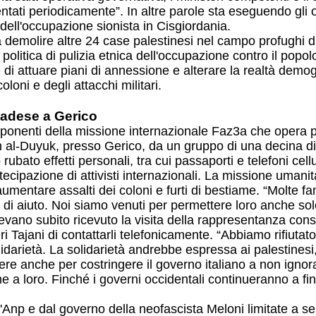
sentati periodicamente”. In altre parole sta eseguendo gl
 dell'occupazione sionista in Cisgiordania.
 a demolire altre 24 case palestinesi nel campo profughi
itica di pulizia etnica dell'occupazione contro il popolo 
e di attuare piani di annessione e alterare la realtà demo
oni e degli attacchi militari.
canadese a Gerico
omponenti della missione internazionale Faz3a che opera p
Ein al-Duyuk, presso Gerico, da un gruppo di una decina di 
 rubato effetti personali, tra cui passaporti e telefoni cel
ecipazione di attivisti internazionali. La missione umanitar
entare assalti dei coloni e furti di bestiame. “Molte fam
i aiuto. Noi siamo venuti per permettere loro anche solo
evano subito ricevuto la visita della rappresentanza conso
eri Tajani di contattarli telefonicamente. “Abbiamo rifiutat
darietà. La solidarietà andrebbe espressa ai palestinesi,
anere anche per costringere il governo italiano a non igno
me a loro. Finché i governi occidentali continueranno a fin
Anp e dal governo della neofascista Meloni limitate a sem