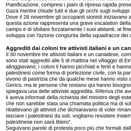
Pianificazione, compresi i piani di ripresa rapida pre
Gaza mentre chiude tutti e due gli occhi sugli sviluppi
Dove il 28 novembre gli occupanti sionisti iniziavano
questa azione rappresenta una grave escalation della pol
campo e di sfollare forzatamente i suoi abitanti, al fin
sviluppa con l'azione congiunta della squadracce dei col
Aggrediti dai coloni tre attivisti italiani e un 
Il 30 novembre tre attivisti italiani e un canadese, c
sono stati aggrediti alle 5 di mattina nel villaggio di 
alloggiavano; i coloni li hanno picchiati e feriti e hanno
palestinesi come forma di portezione civile, con la part
vivono di pastrizia che da qualche mese hanno visto aum
Gerico, ma le persone che restano qui hanno bisogno d
spiegava una delle attiviste aggredita. Riferiva che av
li aveva informati della richiesta del ministro degli est
che non sarebbe stata una chiamata politica ma di soli
ribattevano gli attivisti che dichiaravano di voler rim
lasciare i palestinesi da soli, vogliamo resistere insie
palestinese non sarà libero”.
Seguivano parole di protesta poco più che formali dall'