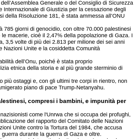
ni dell’Assemblea Generale o del Consiglio di Sicurezza
e Internazionale di Giustizia per la cessazione degli
nsi della Risoluzione 181, è stata ammessa all’ONU
à 785 giorni di genocidio, con oltre 70.000 palestinesi
to le macerie, cioè il 2,47% della popolazione di Gaza. I
, 3,5 volte di più dei 2.813 per milione dei sei anni
e Nazioni Unite e la cosiddetta Comunità
bilità dell’Onu, poiché è stata proprio
lizia etnica della storia e al più grande sterminio di
ù ostaggi e, con gli ultimi tre corpi in rientro, non
 famigerato piano di pace Trump-Netanyahu.
alestinesi, compresi i bambini, e impunità per
zisionisti come l'Unrwa che si occupa dei profughi,
publicazione del rapporto del Comitato delle Nazioni
azioni Unite contro la Tortura del 1984, che accusa
di guerra durante la guerra di Gaza e oltre.