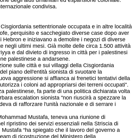
zione degli aiuti umanitari ed espansione coloniale.
nternazionale condivisa.
Cisgiordania settentrionale occupata e in altre località
itrofe, perquisito e sacchegiato diverse case dopo aver
di Hebron e iniziavano a demolire i negozi di diverse
 negli ultimi mesi. Già molte delle circa 1.500 attività
a e dal divieto di ingresso in città per i palestinesi
ione palestinese a andarsene.
ne sulle città e sui villaggi della Cisgiordania
l piano dell'entità sionista di svuotare la
ova aggressione si affianca ai frenetici tentativi della
torizza i coloni ad appropriarsi dei terreni occupati”.
 palestinese, fa parte di una politica dichiarata volta
arbara escalation sionista "non riuscirà a spezzare la
a di rafforzare l'unità nazionale e di serrare i
, Mohammad Mustafa, teneva una riunione di
ripristino dei servizi essenziali nella Striscia di
 Mustafa “ha spiegato che il lavoro del governo a
eam di ricostruzione del Ministero della