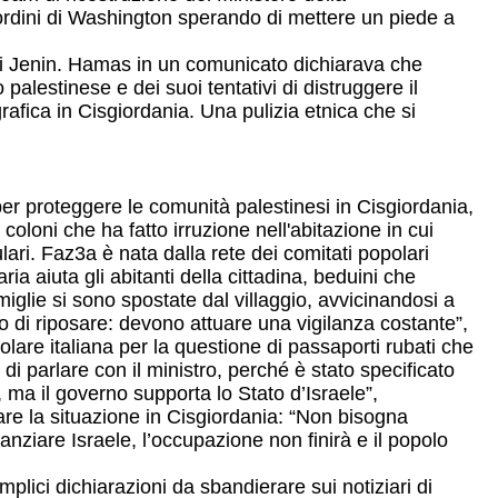
i ordini di Washington sperando di mettere un piede a
 di Jenin. Hamas in un comunicato dichiarava che
palestinese e dei suoi tentativi di distruggere il
grafica in Cisgiordania. Una pulizia etnica che si
er proteggere le comunità palestinesi in Cisgiordania,
coloni che ha fatto irruzione nell'abitazione in cui
lulari. Faz3a è nata dalla rete dei comitati popolari
ia aiuta gli abitanti della cittadina, beduini che
iglie si sono spostate dal villaggio, avvicinandosi a
 di riposare: devono attuare una vigilanza costante”,
lare italiana per la questione di passaporti rubati che
o di parlare con il ministro, perché è stato specificato
 ma il governo supporta lo Stato d’Israele”,
rare la situazione in Cisgiordania: “Non bisogna
anziare Israele, l’occupazione non finirà e il popolo
plici dichiarazioni da sbandierare sui notiziari di