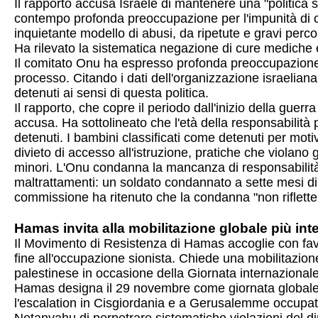
Il rapporto accusa Israele di mantenere una "politica st
contempo profonda preoccupazione per l'impunità di cui
inquietante modello di abusi, da ripetute e gravi perco
Ha rilevato la sistematica negazione di cure mediche 
Il comitato Onu ha espresso profonda preoccupazione p
processo. Citando i dati dell'organizzazione israeliana 
detenuti ai sensi di questa politica.
Il rapporto, che copre il periodo dall'inizio della guerr
accusa. Ha sottolineato che l'età della responsabilità 
detenuti. I bambini classificati come detenuti per motivi
divieto di accesso all'istruzione, pratiche che violano g
minori. L'Onu condanna la mancanza di responsabilità di
maltrattamenti: un soldato condannato a sette mesi di 
commissione ha ritenuto che la condanna "non riflette l
Hamas invita alla mobilitazione globale più in
Il Movimento di Resistenza di Hamas accoglie con fav
fine all'occupazione sionista. Chiede una mobilitazion
palestinese in occasione della Giornata internazionale 
Hamas designa il 29 novembre come giornata globale di m
l'escalation in Cisgiordania e a Gerusalemme occupata 