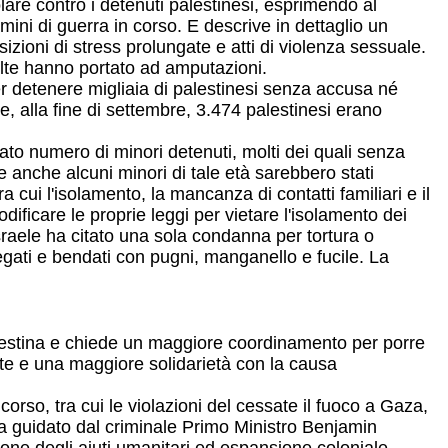
olare contro i detenuti palestinesi, esprimendo al
ini di guerra in corso. E descrive in dettaglio un
izioni di stress prolungate e atti di violenza sessuale.
olte hanno portato ad amputazioni.
r detenere migliaia di palestinesi senza accusa né
he, alla fine di settembre, 3.474 palestinesi erano
levato numero di minori detenuti, molti dei quali senza
e anche alcuni minori di tale età sarebbero stati
a cui l'isolamento, la mancanza di contatti familiari e il
odificare le proprie leggi per vietare l'isolamento dei
Israele ha citato una sola condanna per tortura o
egati e bendati con pugni, manganello e fucile. La
alestina e chiede un maggiore coordinamento per porre
nte e una maggiore solidarietà con la causa
orso, tra cui le violazioni del cessate il fuoco a Gaza,
sta guidato dal criminale Primo Ministro Benjamin