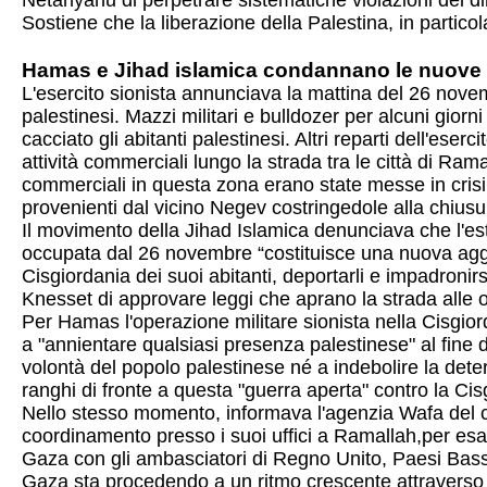
Netanyahu di perpetrare sistematiche violazioni del diri
Sostiene che la liberazione della Palestina, in partic
Hamas e Jihad islamica condannano le nuove a
L'esercito sionista annunciava la mattina del 26 novemb
palestinesi. Mazzi militari e bulldozer per alcuni gior
cacciato gli abitanti palestinesi. Altri reparti dell'e
attività commerciali lungo la strada tra le città di Ram
commerciali in questa zona erano state messe in crisi d
provenienti dal vicino Negev costringedole alla chiusu
Il movimento della Jihad Islamica denunciava che l'este
occupata dal 26 novembre “costituisce una nuova aggres
Cisgiordania dei suoi abitanti, deportarli e impadronirs
Knesset di approvare leggi che aprano la strada alle op
Per Hamas l'operazione militare sionista nella Cisgiord
a "annientare qualsiasi presenza palestinese" al fine d
volontà del popolo palestinese né a indebolire la dete
ranghi di fronte a questa "guerra aperta" contro la Cis
Nello stesso momento, informava l'agenzia Wafa del c
coordinamento presso i suoi uffici a Ramallah,per esamin
Gaza con gli ambasciatori di Regno Unito, Paesi Bassi
Gaza sta procedendo a un ritmo crescente attraverso la