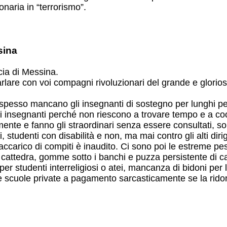
onaria in “terrorismo”.
sina
cia di Messina.
rlare con voi compagni rivoluzionari del grande e glorios
esso mancano gli insegnanti di sostegno per lunghi period
i insegnanti perché non riescono a trovare tempo e a coord
nte e fanno gli straordinari senza essere consultati, so
, studenti con disabilità e non, ma mai contro gli alti diri
raccarico di compiti è inaudito. Ci sono poi le estreme pes
e cattedra, gomme sotto i banchi e puzza persistente di 
r studenti interreligiosi o atei, mancanza di bidoni per la r
le scuole private a pagamento sarcasticamente se la rido