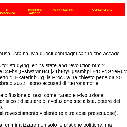
a causa ucraina. Ma questi compagni sanno che accade
or-studying-lenins-state-and-revolution.html?
cpeC4FhsQFsfwzMnB4LjZ1bEfyUgssmhpLE15FqGYeR
tretto di Ekaterinburg, la Procura ha chiesto pene da 20
bbraio 2022 - sono accusati di “terrorismo” e
 e diffusione di testi come "Stato e Rivoluzione" -
ristico”: discutere di rivoluzione socialista, potere dei
o.
sé rovesciamento violento (e altre cose pretestuose).
: criminalizzare non solo le pratiche politiche, ma