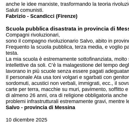
anche le idee marxiste, trasformando la teoria rivoluzi
Saluti comunisti.
Fabrizio - Scandicci (Firenze)
Scuola pubblica disastrata in provincia di Mes
Compagni rivoluzionari,
sono il compagno rivoluzionario Salvo, abito in provin
Frequento la scuola pubblica, terza media, e voglio pa
testa.
La mia scuola è estremamente sottofinanziata, molto sp
intellettive da soli. C’è la malagestione del tempo degl
lavorano in più scuole senza essere pagati adeguatame
Il personale Ata usa toni volgari e sgarbati con genitori
sordomuti, acustici non verbali, immigrati, ecc., il sov
carte per terra, macchie su muri, pavimento, soffitto 
di almeno 26 anni, ora di religione obbligatoria anche pe
problemi infrastrutturali estremamente gravi, mentre 
Salvo - provincia di Messina
10 dicembre 2025