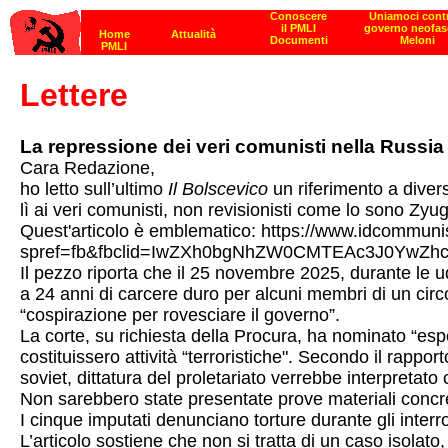
Lettere
La repressione dei veri comunisti nella Russia 
Cara Redazione,
ho letto sull’ultimo
Il Bolscevico
un riferimento a diver
lì ai veri comunisti, non revisionisti come lo sono Zy
Quest'articolo è emblematico: https://www.idcommuni
spref=fb&fbclid=IwZXh0bgNhZW0CMTEAc3J0Yw
Il pezzo riporta che il 25 novembre 2025, durante le ud
a 24 anni di carcere duro per alcuni membri di un circo
“cospirazione per rovesciare il governo”.
La corte, su richiesta della Procura, ha nominato “esper
costituissero attività “terroristiche". Secondo il rappor
soviet, dittatura del proletariato verrebbe interpretat
Non sarebbero state presentate prove materiali concret
I cinque imputati denunciano torture durante gli interro
L’articolo sostiene che non si tratta di un caso isolat