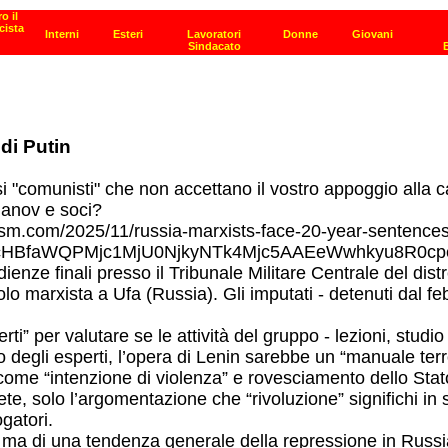
di Putin
si "comunisti" che non accettano il vostro appoggio all
uganov e soci?
sm.com/2025/11/russia-marxists-face-20-year-sentences-f
ZhcHBfaWQPMjc1MjU0NjkyNTk4Mjc5AAEeWwhkyu8R0
ienze finali presso il Tribunale Militare Centrale del dis
lo marxista a Ufa (Russia). Gli imputati - detenuti dal fe
ti” per valutare se le attività del gruppo - lezioni, studio
to degli esperti, l’opera di Lenin sarebbe un “manuale terro
o come “intenzione di violenza” e rovesciamento dello Stat
e, solo l’argomentazione che “rivoluzione” significhi in 
gatori.
o, ma di una tendenza generale della repressione in Russia