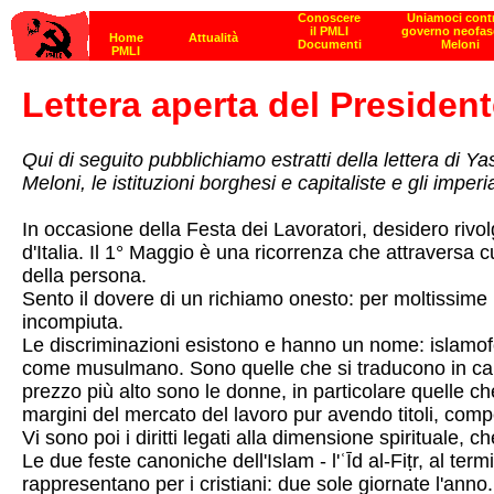
Lettera aperta del President
Qui di seguito pubblichiamo estratti della lettera di 
Meloni, le istituzioni borghesi e capitaliste e gli imperia
In occasione della Festa dei Lavoratori, desidero rivolge
d'Italia. Il 1° Maggio è una ricorrenza che attraversa c
della persona.
Sento il dovere di un richiamo onesto: per moltissime la
incompiuta.
Le discriminazioni esistono e hanno un nome: islamof
come musulmano. Sono quelle che si traducono in carrie
prezzo più alto sono le donne, in particolare quelle che 
margini del mercato del lavoro pur avendo titoli, compe
Vi sono poi i diritti legati alla dimensione spirituale,
Le due feste canoniche dell'Islam - l'ʿĪd al-Fiṭr, al te
rappresentano per i cristiani: due sole giornate l'ann