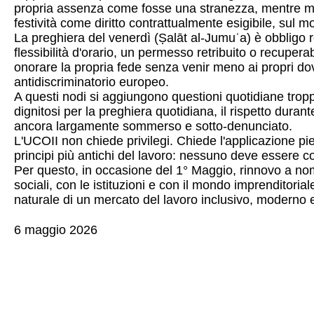
propria assenza come fosse una stranezza, mentre mol
festività come diritto contrattualmente esigibile, sul mo
La preghiera del venerdì (Ṣalāt al-Jumuʿa) è obbligo r
flessibilità d'orario, un permesso retribuito o recuperab
onorare la propria fede senza venir meno ai propri dove
antidiscriminatorio europeo.
A questi nodi si aggiungono questioni quotidiane troppo
dignitosi per la preghiera quotidiana, il rispetto duran
ancora largamente sommerso e sotto-denunciato.
L'UCOII non chiede privilegi. Chiede l'applicazione pi
principi più antichi del lavoro: nessuno deve essere cos
Per questo, in occasione del 1° Maggio, rinnovo a nome 
sociali, con le istituzioni e con il mondo imprenditori
naturale di un mercato del lavoro inclusivo, moderno
6 maggio 2026