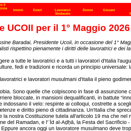
e UCOII per il 1° Maggio 2026
Yassine Baradai, Presidente Ucoii, in occasione del 1° Ma
listi rispettino pienamente i diritti delle lavoratrici e dei 
re a tutte le lavoratrici e a tutti i lavoratori d'Italia l'
ulture, fedi e tradizioni e ricorda un principio universale
voratrici e lavoratori musulmani d'Italia il pieno godimen
obia. Sono quelle che colpiscono in fase di assunzione
re bloccate, in mansioni dequalificanti, in battute “inno
indossano il velo: respinte ai colloqui, costrette a scegli
tenze e diritto pieno di cittadinanza. Un'Italia che spreca
 che la nostra Costituzione tutela all'articolo 19 ma che n
rmine del Ramadan, e l'ʿĪd al-Aḍḥā, la Festa del Sacrifici
o. Eppure ancora oggi un lavoratore musulmano deve troppe