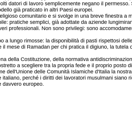
ti datori di lavoro semplicemente negano il permesso. 
dello già praticato in altri Paesi europei.
eligioso comunitario e si svolge in una breve finestra a
ile: pratiche semplici, già adottate da aziende lungimiranti
ri professionali. Non sono privilegi: sono accomodamenti r
 a lungo rimosse: la disponibilità di pasti rispettosi dell
te il mese di Ramadan per chi pratica il digiuno, la tutel
ena della Costituzione, della normativa antidiscriminazio
tretto a scegliere tra la propria fede e il proprio posto di
dell'Unione delle Comunità Islamiche d'Italia la nostra di
ale italiano, perché i diritti dei lavoratori musulmani si
 e davvero europeo.