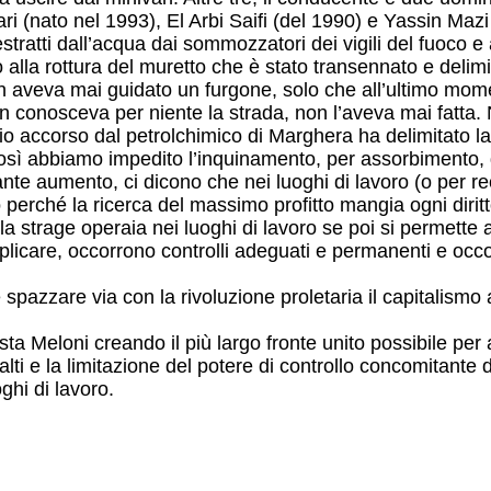
 (nato nel 1993), El Arbi Saifi (del 1990) e Yassin Mazi 
estratti dall’acqua dai sommozzatori dei vigili del fuoco e 
alla rottura del muretto che è stato transennato e delimi
 aveva mai guidato un furgone, solo che all’ultimo momen
non conosceva per niente la strada, non l’aveva mai fatta
io accorso dal petrolchimico di Marghera ha delimitato la 
sì abbiamo impedito l’inquinamento, per assorbimento, de
nte aumento, ci dicono che nei luoghi di lavoro (o per r
 perché la ricerca del massimo profitto mangia ogni diritto
 strage operaia nei luoghi di lavoro se poi si permette al
applicare, occorrono controlli adeguati e permanenti e occ
azzare via con la rivoluzione proletaria il capitalismo as
ta Meloni creando il più largo fronte unito possibile per 
alti e la limitazione del potere di controllo concomitante 
ghi di lavoro.