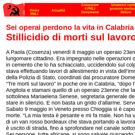
Sei operai perdono la vita in Calabria
Stillicidio di morti sul lavor
A Paola (Cosenza) venerdì 8 maggio un operaio 23enn
lungomare cittadino. Era impegnato nelle operazioni d
in cemento che lo ha schiacciato, uccidendolo sul colp
stava effettuando lavori di allestimento in vista dell’
della Polizia di Stato, coordinati dal procuratore Dom
“Tre morti sul lavoro” in poche ore in Calabria, “dopo
Angitola e stamani quello di un operaio 23enne che lav
sottolinea Mariaelena Senese, segretaria generale de
stare in silenzio. E non basta un grido d’allarme. Ser
Sabato 9 maggio in Veneto presso Chioggia si è capovol
morte. “La mia testa è pesante e mi fa male. Non ha vi
di un van rosso bordeaux che stava portando a lavorare lu
è uscito di strada, fino a sprofondare nel canale sotto
Sei persone, tutte africane, si sono salvate riuscendo a