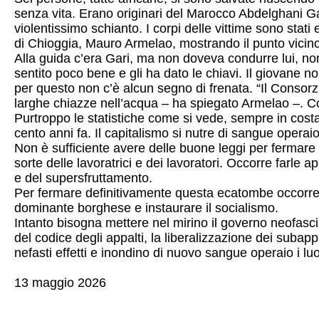
senza vita. Erano originari del Marocco Abdelghani Gari
violentissimo schianto. I corpi delle vittime sono stati 
di Chioggia, Mauro Armelao, mostrando il punto vicino 
Alla guida c’era Gari, ma non doveva condurre lui, non
sentito poco bene e gli ha dato le chiavi. Il giovane 
per questo non c’è alcun segno di frenata. “Il Consorz
larghe chiazze nell’acqua – ha spiegato Armelao –. Co
Purtroppo le statistiche come si vede, sempre in costa
cento anni fa. Il capitalismo si nutre di sangue operaio
Non è sufficiente avere delle buone leggi per fermare la
sorte delle lavoratrici e dei lavoratori. Occorre farle 
e del supersfruttamento.
Per fermare definitivamente questa ecatombe occorre sp
dominante borghese e instaurare il socialismo.
Intanto bisogna mettere nel mirino il governo neofascis
del codice degli appalti, la liberalizzazione dei subapp
nefasti effetti e inondino di nuovo sangue operaio i luo
13 maggio 2026