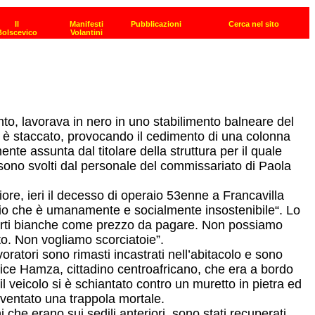
, lavorava in nero in uno stabilimento balneare del
i è staccato, provocando il cedimento di una colonna
e assunta dal titolare della struttura per il quale
o sono svolti dal personale del commissariato di Paola
ore, ieri il decesso di operaio 53enne a Francavilla
ancio che è umanamente e socialmente insostenibile“. Lo
 morti bianche come prezzo da pagare. Non possiamo
to. Non vogliamo scorciatoie”.
atori sono rimasti incastrati nell’abitacolo e sono
Dice Hamza, cittadino centroafricano, che era a bordo
 il veicolo si è schiantato contro un muretto in pietra ed
diventato una trappola mortale.
 che erano sui sedili anteriori, sono stati recuperati