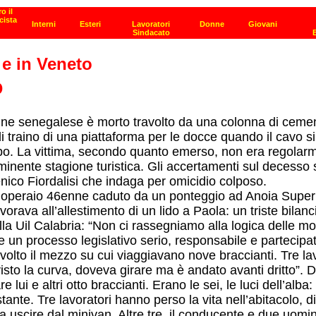
 e in Veneto
o
e senegalese è morto travolto da una colonna di cemento
i traino di una piattaforma per le docce quando il cavo s
o. La vittima, secondo quanto emerso, non era regolarment
imminente stagione turistica. Gli accertamenti sul decess
enico Fiordalisi che indaga per omicidio colposo.
 l’operaio 46enne caduto da un ponteggio ad Anoia Superi
orava all’allestimento di un lido a Paola: un triste bil
lla Uil Calabria: “Non ci rassegniamo alla logica delle
ve un processo legislativo serio, responsabile e partecipa
to il mezzo su cui viaggiavano nove braccianti. Tre lavor
sto la curva, doveva girare ma è andato avanti dritto”. 
i e altri otto braccianti. Erano le sei, le luci dell’alba:
stante. Tre lavoratori hanno perso la vita nell’abitacolo, 
 uscire dal minivan. Altre tre, il conducente e due uomini