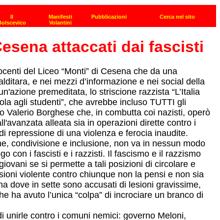
esena attaccati dai fascisti
 docenti del Liceo “Monti” di Cesena che da una
lditara, e nei mezzi d’informazione e nei social della
n'azione premeditata, lo striscione razzista “L’Italia
uola agli studenti”, che avrebbe incluso TUTTI gli
nio Valerio Borghese che, in combutta coi nazisti, operò
l'avanzata alleata sia in operazioni dirette contro i
i repressione di una violenza e ferocia inaudite.
zione, condivisione e inclusione, non va in nessun modo
con i fascisti e i razzisti. Il fascismo e il razzismo
ani se si permette a tali posizioni di circolare e
sioni violente contro chiunque non la pensi e non sia
a dove in sette sono accusati di lesioni gravissime,
he ha avuto l’unica “colpa” di incrociare un branco di
i unirle contro i comuni nemici: governo Meloni,