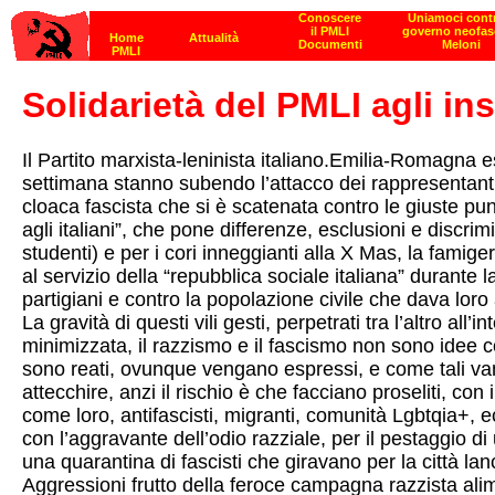
Solidarietà del PMLI agli in
Il Partito marxista-leninista italiano.Emilia-Romagna e
settimana stanno subendo l’attacco dei rappresentanti 
cloaca fascista che si è scatenata contro le giuste puni
agli italiani”, che pone differenze, esclusioni e discr
studenti) e per i cori inneggianti alla X Mas, la famig
al servizio della “repubblica sociale italiana” durante 
partigiani e contro la popolazione civile che dava lor
La gravità di questi vili gesti, perpetrati tra l’altro 
minimizzata, il razzismo e il fascismo non sono idee con
sono reati, ovunque vengano espressi, e come tali van
attecchire, anzi il rischio è che facciano proseliti, 
come loro, antifascisti, migranti, comunità Lgbtqia+, 
con l’aggravante dell’odio razziale, per il pestaggio d
una quarantina di fascisti che giravano per la città lan
Aggressioni frutto della feroce campagna razzista alim