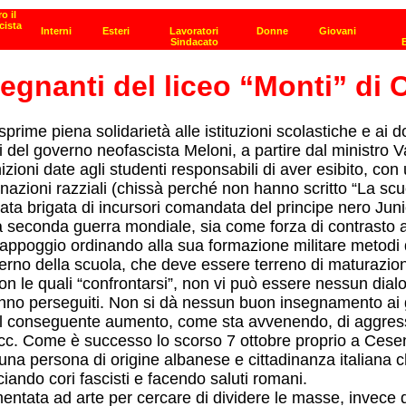
segnanti del liceo “Monti” di C
sprime piena solidarietà alle istituzioni scolastiche e ai
del governo neofascista Meloni, a partire dal ministro Va
zioni date agli studenti responsabili di aver esibito, con u
iminazioni razziali (chissà perché non hanno scritto “La sc
erata brigata di incursori comandata del principe nero Ju
la seconda guerra mondiale, sia come forza di contrasto al
o appoggio ordinando alla sua formazione militare metodi d
all’interno della scuola, che deve essere terreno di matura
 le quali “confrontarsi”, non vi può essere nessun dialogo 
no perseguiti. Non si dà nessun buon insegnamento ai giov
con il conseguente aumento, come sta avvenendo, di aggres
ecc. Come è successo lo scorso 7 ottobre proprio a Cesen
i una persona di origine albanese e cittadinanza italiana c
ciando cori fascisti e facendo saluti romani.
entata ad arte per cercare di dividere le masse, invece d