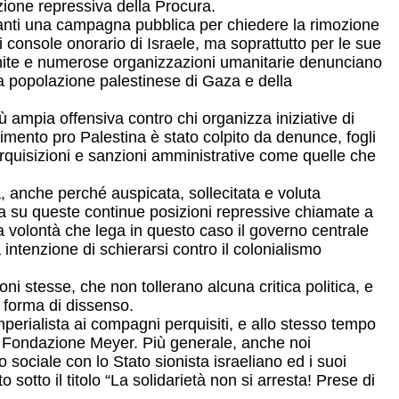
azione repressiva della Procura.
 avanti una campagna pubblica per chiedere la rimozione
 console onorario di Israele, ma soprattutto per le sue
 Unite e numerose organizzazioni umanitarie denunciano
lla popolazione palestinese di Gaza e della
ù ampia offensiva contro chi organizza iniziative di
movimento pro Palestina è stato colpito da denunce, fogli
perquisizioni e sanzioni amministrative come quelle che
va, anche perché auspicata, sollecitata e voluta
la su queste continue posizioni repressive chiamate a
la volontà che lega in questo caso il governo centrale
intenzione di schierarsi contro il colonialismo
ni stesse, che non tollerano alcuna critica politica, e
 forma di dissenso.
mperialista ai compagni perquisiti, e allo stesso tempo
a Fondazione Meyer. Più generale, anche noi
o sociale con lo Stato sionista israeliano ed i suoi
sotto il titolo “La solidarietà non si arresta! Prese di