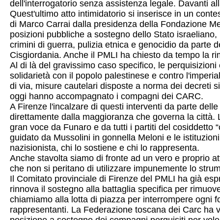
dell'interrogatorio senza assistenza legale. Davanti all
Quest'ultimo atto intimidatorio si inserisce in un con
di Marco Carrai dalla presidenza della Fondazione Meye
posizioni pubbliche a sostegno dello Stato israeliano
crimini di guerra, pulizia etnica e genocidio da parte 
Cisgiordania. Anche il PMLI ha chiesto da tempo la ri
Al di là del gravissimo caso specifico, le perquisizion
solidarietà con il popolo palestinese e contro l'imperial
di via, misure cautelari disposte a norma dei decreti s
oggi hanno accompagnato i compagni dei CARC.
A Firenze l'incalzare di questi interventi da parte dell
direttamente dalla maggioranza che governa la città. 
gran voce da Funaro e da tutti i partiti del cosiddetto
guidato da Mussolini in gonnella Meloni e le istituzio
nazisionista, chi lo sostiene e chi lo rappresenta.
Anche stavolta siamo di fronte ad un vero e proprio atta
che non si peritano di utilizzare impunemente lo stru
Il Comitato provinciale di Firenze del PMLI ha già espr
rinnova il sostegno alla battaglia specifica per rim
chiamiamo alla lotta di piazza per interrompere ogni for
rappresentanti. La Federazione toscana dei Carc ha volut