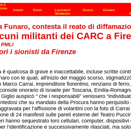
 Funaro, contesta il reato di diffamazio
alcuni militanti dei CARC a Fir
l PMLI
ri i sionisti da Firenze
tà è qualcosa di grave e inaccettabile, incluse scritte cont
ro con le quali, all'inizio del maggio scorso, stigmatiz
o Marco Carrai, imprenditore fiorentino, renziano di ferr
 console onorario di Israele per Toscana, Emilia-Romagn
el Giglio auspicò
“
che i responsabili” venissero “individuati
antedosi che su mandato della Procura hanno perquisito all'
ata per l’affissione di volantini con la foto di Carrai e 
one di 24 manifesti sulle pareti esterne del Teatro Puccin
eri hanno sequestrato loro cellulari, computer, dispositivi el
r l’identificazione e successivamente rilasciati, ma solo