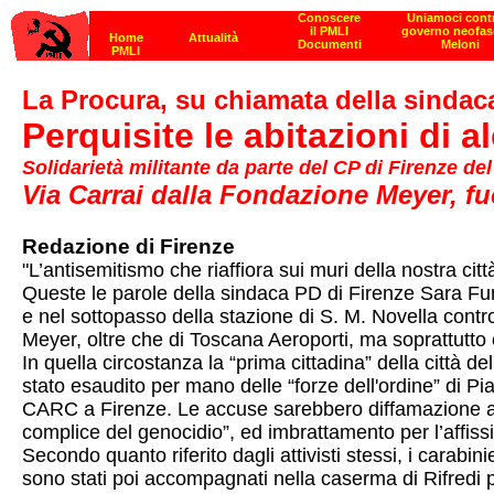
La Procura, su chiamata della sindaca
Perquisite le abitazioni di 
Solidarietà militante da parte del CP di Firenze de
Via Carrai dalla Fondazione Meyer, fuo
Redazione di Firenze
"L’antisemitismo che riaffiora sui muri della nostra cit
Queste le parole della sindaca PD di Firenze Sara Funa
e nel sottopasso della stazione di S. M. Novella contr
Meyer, oltre che di Toscana Aeroporti, ma soprattutto
In quella circostanza la “prima cittadina” della città d
stato esaudito per mano delle “forze dell'ordine” di Pi
CARC a Firenze. Le accuse sarebbero diffamazione aggrav
complice del genocidio”, ed imbrattamento per l’affissi
Secondo quanto riferito dagli attivisti stessi, i carabini
sono stati poi accompagnati nella caserma di Rifredi pe