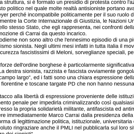
a struttura, si è formato un presidio di protesta contro l'
testo politico nel quale molte realtà antisioniste portano
r perché incompatibile politicamente per il suo ruolo di
, mentre la Corte Internazionale di Giustizia, le Nazioni
dello stesso Stato, che egli rappresenta, nei confronti de
mozione di Carrai da questo incarico.
i odierne non sono altro che l'ennesimo episodio di una pi
ismo sionista. Negli ultimi mesi infatti in tutta Italia il 
icurezza fascistissimi di Meloni, sorveglianze speciali, 
e forze dell'ordine borghese è particolarmente significati
La destra sionista, razzista e fascista ovviamente gongo
 “campo largo”, ed i fatti sono una chiara espressione del
ni fiorentine e toscane targate PD che non hanno nessuna 
cco alla libertà di espressione proveniente delle istituzio
mento penale per impedirla criminalizzando così qualsiasi
esso la propria solidarietà militante, antifascista ed anti
uovere immediatamente Marco Carrai dalla presidenza dell
ma di legittimazione politica, istituzionale, universitaria 
o ringraziare anche il PMLI nel pubblicarla sul loro sito 