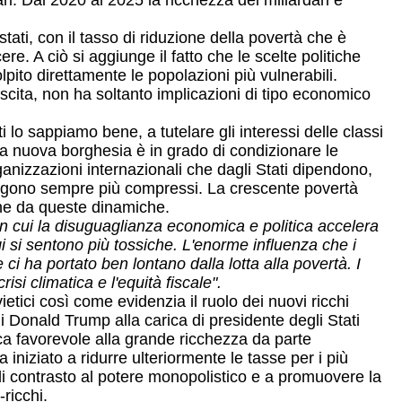
lari. Dal 2020 al 2025 la ricchezza dei miliardari è
stati, con il tasso di riduzione della povertà che è
e. A ciò si aggiunge il fatto che le scelte politiche
olpito direttamente le popolazioni più vulnerabili.
escita, non ha soltanto implicazioni di tipo economico
 lo sappiamo bene, a tutelare gli interessi delle classi
ta nuova borghesia è in grado di condizionare le
organizzazioni internazionali che dagli Stati dipendono,
 vengono sempre più compressi. La crescente povertà
ne da queste dinamiche.
on cui la disuguaglianza economica e politica accelera
i si sentono più tossiche. L'enorme influenza che i
ci ha portato ben lontano dalla lotta alla povertà. I
si climatica e l'equità fiscale".
etici così come evidenzia il ruolo dei nuovi ricchi
 Donald Trump alla carica di presidente degli Stati
ica favorevole alla grande ricchezza da parte
iniziato a ridurre ulteriormente le tasse per i più
e di contrasto al potere monopolistico e a promuovere la
ricchi.