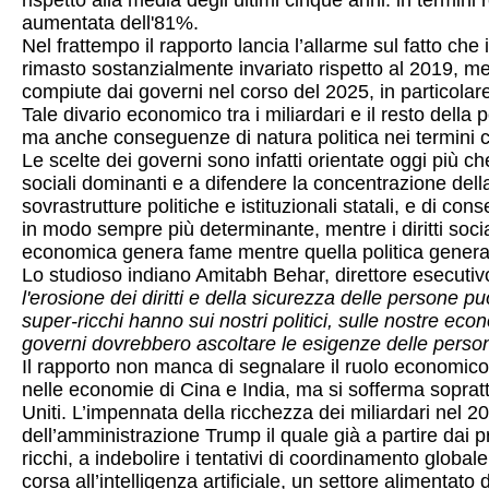
rispetto alla media degli ultimi cinque anni: in termini 
aumentata dell'81%.
Nel frattempo il rapporto lancia l’allarme sul fatto che 
rimasto sostanzialmente invariato rispetto al 2019, men
compiute dai governi nel corso del 2025, in particolare i
Tale divario economico tra i miliardari e il resto dell
ma anche conseguenze di natura politica nei termini c
Le scelte dei governi sono infatti orientate oggi più c
sociali dominanti e a difendere la concentrazione dell
sovrastrutture politiche e istituzionali statali, e di co
in modo sempre più determinante, mentre i diritti soc
economica genera fame mentre quella politica genera
Lo studioso indiano Amitabh Behar, direttore esecutiv
l'erosione dei diritti e della sicurezza delle persone
super-ricchi hanno sui nostri politici, sulle nostre ec
governi dovrebbero ascoltare le esigenze delle persone s
Il rapporto non manca di segnalare il ruolo economico d
nelle economie di Cina e India, ma si sofferma sopratt
Uniti. L’impennata della ricchezza dei miliardari nel 2
dell’amministrazione Trump il quale già a partire dai p
ricchi, a indebolire i tentativi di coordinamento globa
corsa all’intelligenza artificiale, un settore alimentat