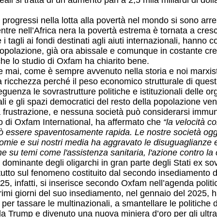
reali si tratta di un aumento pari a 2,5 mila miliardi di dol
i progressi nella lotta alla povertà nel mondo si sono arre
tre nell’Africa nera la povertà estrema è tornata a crescer
 tagli ai fondi destinati agli aiuti internazionali, hanno c
a popolazione, già ora abissale e comunque in costante cr
he lo studio di Oxfam ha chiarito bene.
he mai, come è sempre avvenuto nella storia e noi marxisti
a ricchezza perché il peso economico strutturale di ques
nseguenza le sovrastrutture politiche e istituzionali delle 
iali e gli spazi democratici del resto della popolazione
 frustrazione, e nessuna società può considerarsi immu
o di Oxfam International, ha affermato che
“la velocità c
 può essere spaventosamente rapida. Le nostre società ogg
onomie e sui nostri media ha aggravato le disuguaglianze e 
u temi come l'assistenza sanitaria, l'azione contro la cri
ominante degli oligarchi in gran parte degli Stati ex sovi
utto sul fenomeno costituito dal secondo insediamento di
025, infatti, si inserisce secondo Oxfam nell’agenda polit
rimi giorni del suo insediamento, nel gennaio del 2025, ha 
le per tassare le multinazionali, a smantellare le politich
o da Trump e divenuto una nuova miniera d’oro per gli ultra-