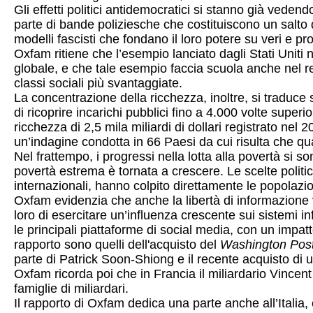
Gli effetti politici antidemocratici si stanno già veden
parte di bande poliziesche che costituiscono un salto di
modelli fascisti che fondano il loro potere su veri e propr
Oxfam ritiene che l’esempio lanciato dagli Stati Uniti
globale, e che tale esempio faccia scuola anche nel re
classi sociali più svantaggiate.
La concentrazione della ricchezza, inoltre, si traduce s
di ricoprire incarichi pubblici fino a 4.000 volte supe
ricchezza di 2,5 mila miliardi di dollari registrato ne
un’indagine condotta in 66 Paesi da cui risulta che quasi
Nel frattempo, i progressi nella lotta alla povertà si so
povertà estrema è tornata a crescere. Le scelte politich
internazionali, hanno colpito direttamente le popolazio
Oxfam evidenzia che anche la libertà di informazione 
loro di esercitare un’influenza crescente sui sistemi i
le principali piattaforme di social media, con un impat
rapporto sono quelli dell'acquisto del
Washington Pos
parte di Patrick Soon-Shiong e il recente acquisto di u
Oxfam ricorda poi che in Francia il miliardario Vincent
famiglie di miliardari.
Il rapporto di Oxfam dedica una parte anche all’Italia, 