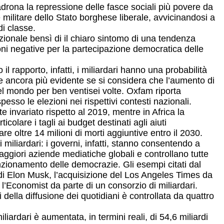
 padrona la repressione delle fasce sociali più povere da
e militare dello Stato borghese liberale, avvicinandosi a
di classe.
zionale bensì di il chiaro sintomo di una tendenza
oni negative per la partecipazione democratica delle
l rapporto, infatti, i miliardari hanno una probabilità
are ancora più evidente se si considera che l’aumento di
nel mondo per ben ventisei volte. Oxfam riporta
pesso le elezioni nei rispettivi contesti nazionali.
te invariato rispetto al 2019, mentre in Africa la
colare i tagli ai budget destinati agli aiuti
e oltre 14 milioni di morti aggiuntive entro il 2030.
iliardari: i governi, infatti, stanno consentendo a
maggiori aziende mediatiche globali e controllano tutte
unzionamento delle democrazie. Gli esempi citati dal
e di Elon Musk, l’acquisizione del Los Angeles Times da
l’Economist da parte di un consorzio di miliardari.
della diffusione dei quotidiani è controllata da quattro
iardari è aumentata, in termini reali, di 54,6 miliardi