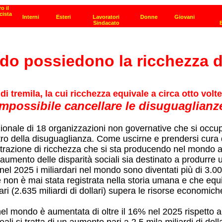
ondo possiedono la ricchezza 
tremila, la cui ricchezza equivale a circa otto volte il
mpossibile cancellare le disuguaglianze
azionale di 18 organizzazioni non governative che si occ
atro della disuguaglianza. Come uscirne e prendersi cura 
razione di ricchezza che si sta producendo nel mondo a u
aumento delle disparità sociali sia destinato a produrre 
 nel 2025 i miliardari nel mondo sono diventati più di 3.
 non è mai stata registrata nella storia umana e che equiv
ari (2.635 miliardi di dollari) supera le risorse economic
 nel mondo è aumentata di oltre il 16% nel 2025 rispetto 