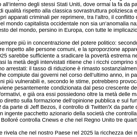
do all’interno degli stessi Stati Uniti, dove ormai la fa da
 qualità rispetto alla classica sovrastruttura poliziesca 
i apparati criminali per reprimere, tra l’altro, il conflitto 
 nel mondo capitalista occidentale non sia un’anomalia na
sto del mondo, persino in Europa, con tutte le implicazi
empre più in concentrazione del potere politico: secondo i
riore rispetto alle persone comuni, e la sproporzione app
l 2025 sarebbe sufficiente a sradicare la povertà estrema 
 la metà degli intervistati ritiene che i ricchi comprino s
no arrestati: il tasso di riduzione è rimasto sostanzialmen
e compiute dai governi nel corso dell’ultimo anno, in parti
ni più vulnerabili e, secondo le stime, potrebbero provocar
viene pesantemente condizionata dal peso crescente dei m
nformativi, e già ora essi possiedono oltre la metà delle 
to diretto sulla formazione dell’opinione pubblica e sul f
t
da parte di Jeff Bezos, il controllo di Twitter/X da part
n ingente pacchetto azionario della società che controlla 
 Bolloré controlla Cnews e che nel Regno Unito tre quarti 
e rivela che nel nostro Paese nel 2025 la ricchezza dei mil