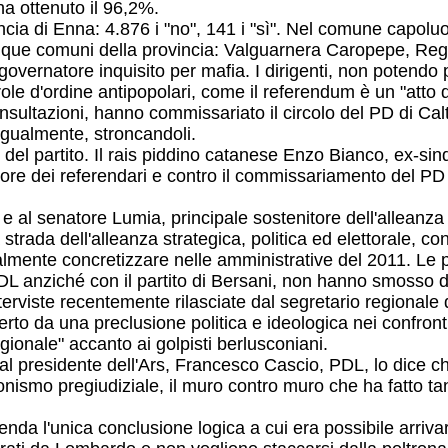
ha ottenuto il 96,2%.
cia di Enna: 4.876 i "no", 141 i "sì". Nel comune capoluo
 cinque comuni della provincia: Valguarnera Caropepe, Reg
l governatore inquisito per mafia. I dirigenti, non potendo 
arole d'ordine antipopolari, come il referendum è un "att
 consultazioni, hanno commissariato il circolo del PD di 
ugualmente, stroncandoli.
del partito. Il rais piddino catanese Enzo Bianco, ex-sin
avore dei referendari e contro il commissariamento del P
 e al senatore Lumia, principale sostenitore dell'allean
 strada dell'alleanza strategica, politica ed elettorale, co
almente concretizzare nelle amministrative del 2011. Le p
il PDL anziché con il partito di Bersani, non hanno smosso
 interviste recentemente rilasciate dal segretario regional
rto da una preclusione politica e ideologica nei confronti 
gionale" accanto ai golpisti berlusconiani.
al presidente dell'Ars, Francesco Cascio, PDL, lo dice ch
onismo pregiudiziale, il muro contro muro che ha fatto tant
da l'unica conclusione logica a cui era possibile arrivare