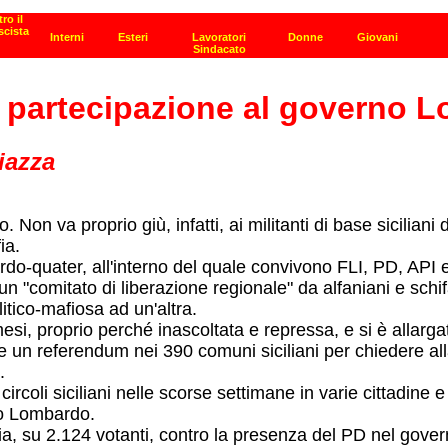
la partecipazione al governo
iazza
no. Non va proprio giù, infatti, ai militanti di base sicili
ia.
rdo-quater, all'interno del quale convivono FLI, PD, API 
n "comitato di liberazione regionale" da alfaniani e schifa
tico-mafiosa ad un'altra.
si, proprio perché inascoltata e repressa, e si è allargat
re un referendum nei 390 comuni siciliani per chiedere alla 
.
rcoli siciliani nelle scorse settimane in varie cittadine e
no Lombardo.
a, su 2.124 votanti, contro la presenza del PD nel gover