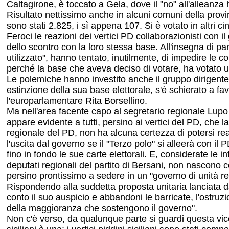
Caltagirone, è toccato a Gela, dove il "no" all'alleanza 
Risultato nettissimo anche in alcuni comuni della provin
sono stati 2.825, i sì appena 107. Si è votato in altri
Feroci le reazioni dei vertici PD collaborazionisti con i
dello scontro con la loro stessa base. All'insegna di p
utilizzato", hanno tentato, inutilmente, di impedire le
perché la base che aveva deciso di votare, ha votato 
Le polemiche hanno investito anche il gruppo dirigente 
estinzione della sua base elettorale, s'è schierato a f
l'europarlamentare Rita Borsellino.
Ma nell'area facente capo al segretario regionale Lupo
appare evidente a tutti, persino ai vertici del PD, che la
regionale del PD, non ha alcuna certezza di potersi re
l'uscita dal governo se il "Terzo polo" si alleerà con 
fino in fondo le sue carte elettorali. E, considerate le
deputati regionali del partito di Bersani, non nascono ce
persino prontissimo a sedere in un "governo di unità re
Rispondendo alla suddetta proposta unitaria lanciata d
conto il suo auspicio e abbandoni le barricate, l'ostruzi
della maggioranza che sostengono il governo".
Non c'è verso, da qualunque parte si guardi questa vicen