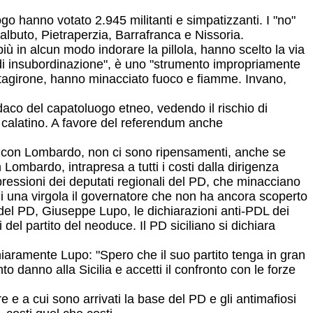
go hanno votato 2.945 militanti e simpatizzanti. I "no"
albuto, Pietraperzia, Barrafranca e Nissoria.
più in alcun modo indorare la pillola, hanno scelto la via
o di insubordinazione", è uno "strumento impropriamente
Caltagirone, hanno minacciato fuoco e fiamme. Invano,
daco del capatoluogo etneo, vedendo il rischio di
D calatino. A favore del referendum anche
za con Lombardo, non ci sono ripensamenti, anche se
n Lombardo, intrapresa a tutti i costi dalla dirigenza
ressioni dei deputati regionali del PD, che minacciano
 di una virgola il governatore che non ha ancora scoperto
e del PD, Giuseppe Lupo, le dichiarazioni anti-PDL dei
del partito del neoduce. Il PD siciliano si dichiara
iaramente Lupo: "Spero che il suo partito tenga in gran
o danno alla Sicilia e accetti il confronto con le forze
 e a cui sono arrivati la base del PD e gli antimafiosi