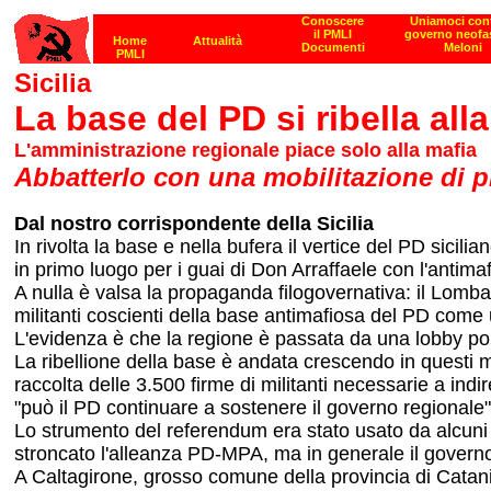
Sicilia
La base del PD si ribella al
L'amministrazione regionale piace solo alla mafia
Abbatterlo con una mobilitazione di p
Dal nostro corrispondente della Sicilia
In rivolta la base e nella bufera il vertice del PD sicilia
in primo luogo per i guai di Don Arraffaele con l'antimaf
A nulla è valsa la propaganda filogovernativa: il Lomba
militanti coscienti della base antimafiosa del PD come u
L'evidenza è che la regione è passata da una lobby poli
La ribellione della base è andata crescendo in questi me
raccolta delle 3.500 firme di militanti necessarie a indi
"può il PD continuare a sostenere il governo regionale"
Lo strumento del referendum era stato usato da alcuni ci
stroncato l'alleanza PD-MPA, ma in generale il gover
A Caltagirone, grosso comune della provincia di Catani