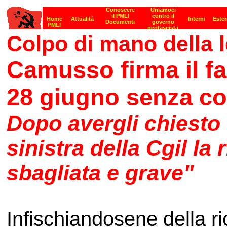
Colpo di mano della l
Camusso firma il f
28 giugno senza cons
Dopo avergli chiesto di
sinistra della Cgil la 
sbagliata e grave"
Infischiandosene della ri