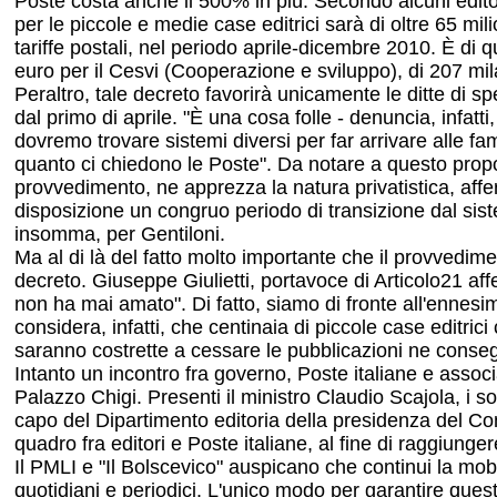
Poste costa anche il 500% in più. Secondo alcuni edito
per le piccole e medie case editrici sarà di oltre 65 m
tariffe postali, nel periodo aprile-dicembre 2010. È di qua
euro per il Cesvi (Cooperazione e sviluppo), di 207 mi
Peraltro, tale decreto favorirà unicamente le ditte di sp
dal primo di aprile. "È una cosa folle - denuncia, infatti
dovremo trovare sistemi diversi per far arrivare alle fa
quanto ci chiedono le Poste". Da notare a questo proposi
provvedimento, ne apprezza la natura privatistica, affe
disposizione un congruo periodo di transizione dal siste
insomma, per Gentiloni.
Ma al di là del fatto molto importante che il provvediment
decreto. Giuseppe Giulietti, portavoce di Articolo21 a
non ha mai amato". Di fatto, siamo di fronte all'ennesi
considera, infatti, che centinaia di piccole case editric
saranno costrette a cessare le pubblicazioni ne consegu
Intanto un incontro fra governo, Poste italiane e associa
Palazzo Chigi. Presenti il ministro Claudio Scajola, i so
capo del Dipartimento editoria della presidenza del C
quadro fra editori e Poste italiane, al fine di raggiunge
Il PMLI e "Il Bolscevico" auspicano che continui la mobil
quotidiani e periodici. L'unico modo per garantire questo