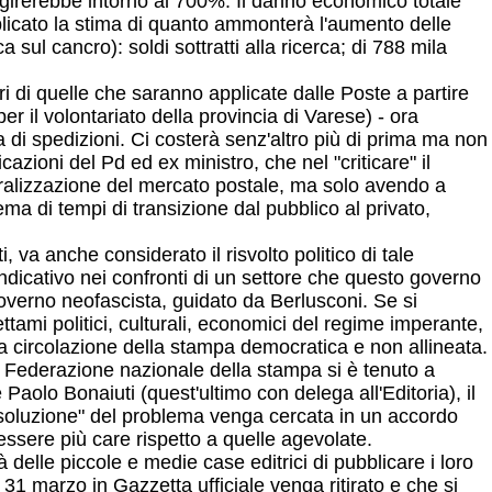
ggirerebbe intorno al 700%. Il danno economico totale
bblicato la stima di quanto ammonterà l'aumento delle
a sul cancro): soldi sottratti alla ricerca; di 788 mila
ori di quelle che saranno applicate dalle Poste a partire
er il volontariato della provincia di Varese) - ora
a di spedizioni. Ci costerà senz'altro più di prima ma non
zioni del Pd ed ex ministro, che nel "criticare" il
beralizzazione del mercato postale, ma solo avendo a
ma di tempi di transizione dal pubblico al privato,
, va anche considerato il risvolto politico di tale
dicativo nei confronti di un settore che questo governo
governo neofascista, guidato da Berlusconi. Se si
ettami politici, culturali, economici del regime imperante,
la circolazione della stampa democratica e non allineata.
alla Federazione nazionale della stampa si è tenuto a
 Paolo Bonaiuti (quest'ultimo con delega all'Editoria), il
"soluzione" del problema venga cercata in un accordo
 essere più care rispetto a quelle agevolate.
à delle piccole e medie case editrici di pubblicare i loro
l 31 marzo in Gazzetta ufficiale venga ritirato e che si