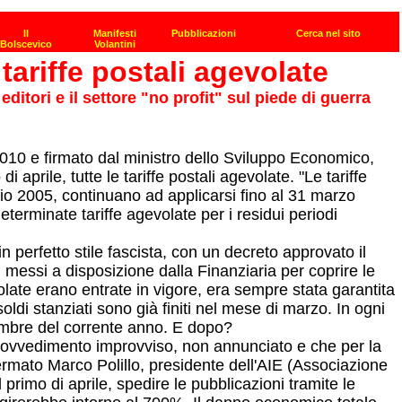
ariffe postali agevolate
ditori e il settore "no profit" sul piede di guerra
2010 e firmato dal ministro dello Sviluppo Economico,
aprile, tutte le tariffe postali agevolate. "Le tariffe
raio 2005, continuano ad applicarsi fino al 31 marzo
terminate tariffe agevolate per i residui periodi
 perfetto stile fascista, con un decreto approvato il
 messi a disposizione dalla Finanziaria per coprire le
olate erano entrate in vigore, era sempre stata garantita
oldi stanziati sono già finiti nel mese di marzo. In ogni
icembre del corrente anno. E dopo?
 provvedimento improvviso, non annunciato e che per la
fermato Marco Polillo, presidente dell'AIE (Associazione
l primo di aprile, spedire le pubblicazioni tramite le