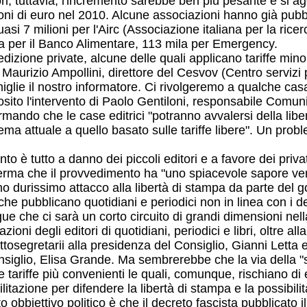
ri, tuttavia, l'incremento sarebbe ben più pesante e si a
ilioni di euro nel 2010. Alcune associazioni hanno già pu
si 7 milioni per l'Airc (Associazione italiana per la ricerc
la per il Banco Alimentare, 113 mila per Emergency.
edizione private, alcune delle quali applicano tariffe min
, Maurizio Ampollini, direttore del Cesvov (Centro servizi p
miglie il nostro informatore. Ci rivolgeremo a qualche cas
to l'intervento di Paolo Gentiloni, responsabile Comunica
rmando che le case editrici "potranno avvalersi della li
ma attuale a quello basato sulle tariffe libere". Un proble
o è tutto a danno dei piccoli editori e a favore dei privati
fferma che il provvedimento ha "uno spiacevole sapore ven
mo durissimo attacco alla libertà di stampa da parte del 
i che pubblicano quotidiani e periodici non in linea con i d
e che ci sarà un corto circuito di grandi dimensioni nel
zioni degli editori di quotidiani, periodici e libri, oltre 
ttosegretarii alla presidenza del Consiglio, Gianni Letta e
onsiglio, Elisa Grande. Ma sembrerebbe che la via della 
re tariffe più convenienti le quali, comunque, rischiano di
itazione per difendere la libertà di stampa e la possibilit
 obbiettivo politico è che il decreto fascista pubblicato i