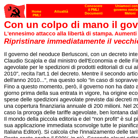
Con un colpo di mano il gove
L'ennesimo attacco alla libertà di stampa. Aumenti de
Ripristinare immediatamente il vecchio
Il governo del neoduce Berlusconi, con un decreto inter
Claudio Scajola e dal ministro dell'Economia e delle Fina
agevolate per le spedizioni di prodotti editoriali di cu
2010", recita l'art.1 del decreto. Mentre il secondo art
dell'anno 2010...", ma questo solo "in caso di sopravve
Fino a questo momento, però, il governo non ha dato alcu
giorno prima della sua entrata in vigore, ha origine ec
spese delle spedizioni agevolate previste dai decreti m
una copertura finanziaria annuale di 200 milioni. Nel 201
caso la proroga delle tariffe agevolate, ben lontana da
Il mondo della piccola editoria e del "non profit" è s
sua applicazione immediata sconvolge tutte le pianifica
Italiana Editori). Si calcola che l'innalzamento delle tar