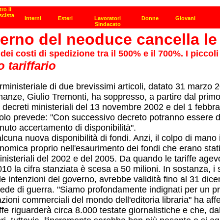
rno del neoduce cancella le t
i costi di spedizione tra il 500% e il 700%. I piccoli e
 tariffario
ministeriale di due brevissimi articoli, datato 31 marzo 
nze, Giulio Tremonti, ha soppresso, a partire dal primo di 
i ai decreti ministeriali del 13 novembre 2002 e del 1 febb
icolo prevede: "Con successivo decreto potranno essere de
nuto accertamento di disponibilità".
na nuova disponibilità di fondi. Anzi, il colpo di mano in
onomica proprio nell'esaurimento dei fondi che erano stati
inisteriali del 2002 e del 2005. Da quando le tariffe agev
0 la cifra stanziata è scesa a 50 milioni. In sostanza, i s
lle intenzioni del governo, avrebbe validità fino al 31 d
ul piede di guerra. "Siamo profondamente indignati per un
zioni commerciali del mondo dell'editoria libraria" ha af
iffe riguarderà circa 8.000 testate giornalistiche e che, da