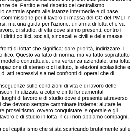
anze del Partito e nel rispetto del centralismo
lo centrale spetta alle istanze intermedie e di base.
lla Commissione per il lavoro di massa del CC del PMLI in
i, ma una guida per l'azione, un'arma di lotta che va
 lavoro, di studio, di vita dove siamo presenti, contro i
itti politici, sociali, sindacali e civili e delle masse
i di lotta" che significa: dare priorità, indirizzare il
litico. Questo va fatto di norma, ma va fatto soprattutto
modello contrattuale, una vertenza aziendale, una lotta
pazione di ateneo o di istituto, le elezioni scolastiche e
di atti repressivi sia nei confronti di operai che di
seguenze sulle condizioni di vita e di lavoro delle
oni finalizzate a colpire diritti fondamentali
i luoghi di lavoro e di studio dove è presente attraverso
ttivi che devono sempre camminare insieme: aiutare le
are proselitismo, ovvero conquistare le operaie e gli
lavoro e di studio in lotta in cui non abbiamo compagni,
ia del capitalismo che si sta scaricando brutalmente sulle