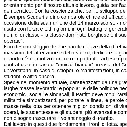
orientamento per il nostro attuale lavoro, guida per l'az
democratico. Con la coscienza che, per lo sviluppo del l
È sempre Scuderi a dirlo con parole chiare ed efficaci:
occasione della sua riunione del 14 marzo scorso - non
usata con forza e tutti i giorni, in ogni battaglia general
nemici di classe - la classe dominate borghese e il suo g
operaie".
Non devono sfuggire le due parole chiave della direttiva.
massimo dell'attenzione e dello sforzo, dedicare la gra
quando c'è un motivo concreto importante: ad esempio 
contrattuale, in caso di "omicidi bianchi", in vista del
universitarie, in caso di scioperi e manifestazioni, in
ca
studenti e altro ancora.
Specie nel momento attuale, caratterizzato da una grave
larghe masse lavoratrici e popolari e dalle politiche ne
economici, sociali e sindacali, il Partito deve mobilita
militanti e simpatizzanti, per portare la linea, le paro
masse nella lotta per ottenere migliori condizioni di vit
operai, le studentesse e gli studenti più avanzati e co
non bisogna trascurare il volantinaggio di Partito.
Dal lavoro in questi due fondamentali fronti di lotta, s