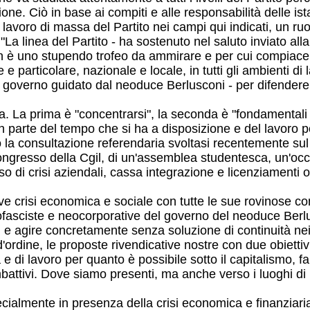
ione. Ciò in base ai compiti e alle responsabilità delle ist
avoro di massa del Partito nei campi qui indicati, un ruo
 "La linea del Partito - ha sostenuto nel saluto inviato a
 è uno stupendo trofeo da ammirare e per cui compiacers
e e particolare, nazionale e locale, in tutti gli ambienti di
overno guidato dal neoduce Berlusconi - per difendere i dir
 La prima è "concentrarsi", la seconda è "fondamentali front
n parte del tempo che si ha a disposizione e del lavoro po
la consultazione referendaria svoltasi recentemente sul 
 Congresso della Cgil, di un'assemblea studentesca, un'occu
so di crisi aziendali, cassa integrazione e licenziamenti o 
 crisi economica e sociale con tutte le sue rovinose con
ofasciste e neocorporative del governo del neoduce Berlusc
rsi e agire concretamente senza soluzione di continuità ne
le d'ordine, le proposte rivendicative nostre con due obie
a e di lavoro per quanto è possibile sotto il capitalismo, f
mbattivi. Dove siamo presenti, ma anche verso i luoghi di 
pecialmente in presenza della crisi economica e finanziar