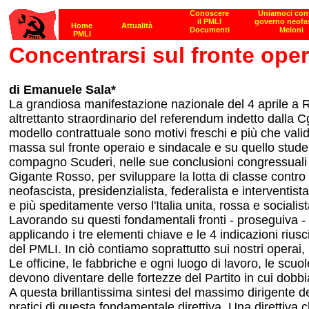
Concentrarsi sul fronte ope
di Emanuele Sala*
La grandiosa manifestazione nazionale del 4 aprile a R
altrettanto straordinario del referendum indetto dalla
modello contrattuale sono motivi freschi e più che validi
massa sul fronte operaio e sindacale e su quello student
compagno Scuderi, nelle sue conclusioni congressuali - 
Gigante Rosso, per sviluppare la lotta di classe contro
neofascista, presidenzialista, federalista e interventist
e più speditamente verso l'Italia unita, rossa e socialist
Lavorando su questi fondamentali fronti - proseguiva -
applicando i tre elementi chiave e le 4 indicazioni riusc
del PMLI. In ciò contiamo soprattutto sui nostri operai,
Le officine, le fabbriche e ogni luogo di lavoro, le scu
devono diventare delle fortezze del Partito in cui dobbi
A questa brillantissima sintesi del massimo dirigente del
pratici di questa fondamentale direttiva. Una direttiva c