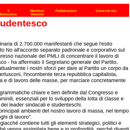
studentesco
naria di 2.700.000 manifestanti che segue l'esito
to No all'accordo separato padronale e corporativo sul
ngresso nazionale del PMLI di concentrare il lavoro di
co - ha affermato il Segretario generale del Partito,
tualmente i nostri sforzi per dare al Partito un corpo da
rlusconi, l'incombente terza repubblica capitalista,
i vita e di lavoro delle masse, per marciare concretamente
rogrammatiche chiare e ben definite dal Congresso e
nili, essenziali per lo sviluppo della lotta di classe e
 dei leader sindacali e studenteschi.
 principali ambienti del nostro lavoro di massa, nel tempo
ghi di lavoro".
cché contiene tutti gli elementi strategici, politici e
erché venga assimilata bene e in profondità, perché diventi