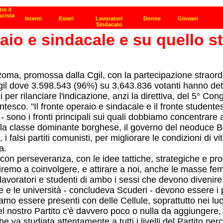
raio e sindacale e su quello 
oma, promossa dalla Cgil, con la partecipazione straordi
 Cgil dove 3.598.543 (96%) su 3.643.836 votanti hanno det
 per rilanciare l'indicazione, anzi la direttiva, del 5° Co
esco. "Il fronte operaio e sindacale e il fronte studentes
sono i fronti principali sui quali dobbiamo concentrare at
 la classe dominante borghese, il governo del neoduce Be
a, i falsi partiti comunisti, per migliorare le condizioni d
a.
 con perseveranza, con le idee tattiche, strategiche e p
iremo a coinvolgere, e attirare a noi, anche le masse femmi
 lavoratori e studenti di ambo i sessi che devono divenire
ole e le università - concludeva Scuderi - devono essere i
amo essere presenti con delle Cellule, soprattutto nei luo
 nostro Partito c'è davvero poco o nulla da aggiungere, gia
he va studiata attentamente a tutti i livelli del Partito p