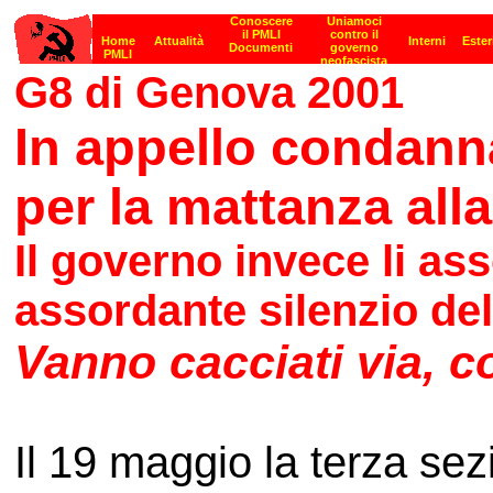
G8 di Genova 2001
In appello condannat
per la mattanza alla
Il governo invece li as
assordante silenzio de
Vanno cacciati via,
Il 19 maggio la terza se