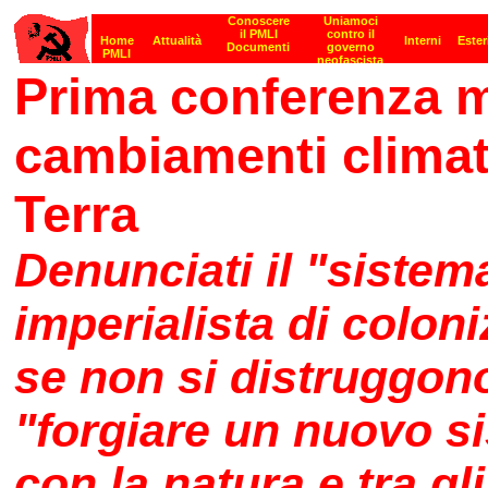
Prima conferenza m
cambiamenti climatic
Terra
Denunciati il "sistema
imperialista di colon
se non si distruggon
"forgiare un nuovo s
con la natura e tra gl