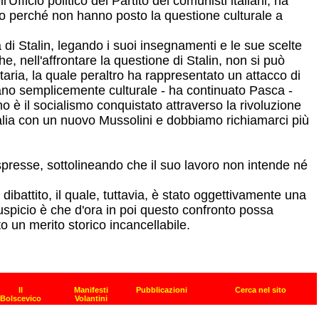
icio politico del Partito dei comunisti italiani, ha
ndo perché non hanno posto la questione culturale a
 di Stalin, legando i suoi insegnamenti e le sue scelte
e, nell'affrontare la questione di Stalin, non si può
taria, la quale peraltro ha rappresentato un attacco di
no semplicemente culturale - ha continuato Pasca -
mo è il socialismo conquistato attraverso la rivoluzione
 Italia con un nuovo Mussolini e dobbiamo richiamarci più
 espresse, sottolineando che il suo lavoro non intende né
ibattito, il quale, tuttavia, è stato oggettivamente una
auspicio è che d'ora in poi questo confronto possa
to un merito storico incancellabile.