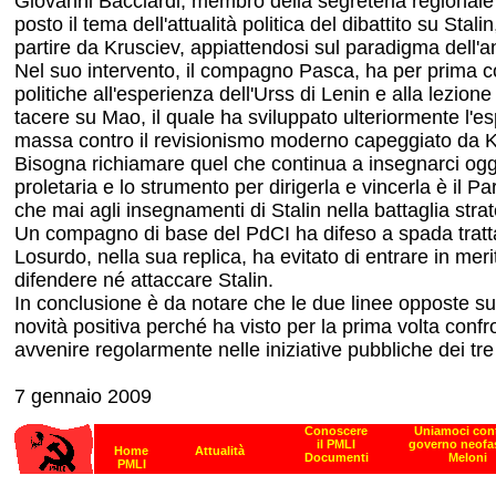
Giovanni Bacciardi, membro della segreteria regionale t
posto il tema dell'attualità politica del dibattito su 
partire da Krusciev, appiattendosi sul paradigma dell'an
Nel suo intervento, il compagno Pasca, ha per prima cosa
politiche all'esperienza dell'Urss di Lenin e alla lezion
tacere su Mao, il quale ha sviluppato ulteriormente l'es
massa contro il revisionismo moderno capeggiato da K
Bisogna richiamare quel che continua a insegnarci oggi l'
proletaria e lo strumento per dirigerla e vincerla è il P
che mai agli insegnamenti di Stalin nella battaglia strat
Un compagno di base del PdCI ha difeso a spada tratta 
Losurdo, nella sua replica, ha evitato di entrare in mer
difendere né attaccare Stalin.
In conclusione è da notare che le due linee opposte su S
novità positiva perché ha visto per la prima volta confr
avvenire regolarmente nelle iniziative pubbliche dei tre 
7 gennaio 2009