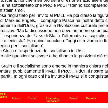
oscana, nonché membro della direzione nazionale e dell'Uff
Stalin, e ha sottolineato che PRC e PdCI "stanno scompare
tistalinismo".
 ringraziato per l'invito al PMLI. Ha poi difeso la figura
e di Marx ed Engels. Il compagno Pasca ha inoltre detto ch
perienza dell'Urss, grazie alla Rivoluzione culturale prole
rusciov. "Ma la discussione non deve rimanere su un pia
esperienza dell'Urss di Stalin: l'alternativa al capitalis
artito leninista". Ha quindi concluso: "oggi ci troviamo in
egica per il socialismo".
Stalin e l'esperienza del socialismo in Urss.
ito alle questioni sollevate e ha ribadito le posizioni già
talin e il socialismo sono emerse in maniera chiara nel d
ontarsi pubblicamente il PMLI, il PRC, il PdCI. Il nostro 
partiti. In ogni caso chi ha invitato il PMLI si è conquista