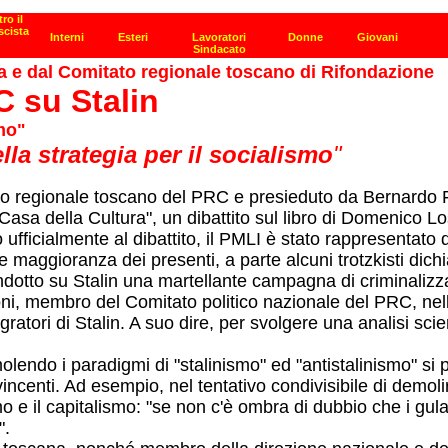
na e dal Comitato regionale toscano di Rifondazione
C su Stalin
mo"
lla strategia per il socialismo
"
to regionale toscano del PRC e presieduto da Bernardo Fa
"Casa della Cultura", un dibattito sul libro di Domenico Lo
to ufficialmente al dibattito, il PMLI è stato rappresent
e maggioranza dei presenti, a parte alcuni trotzkisti dich
ndotto su Stalin una martellante campagna di criminalizzaz
eoni, membro del Comitato politico nazionale del PRC, nel
ratori di Stalin. A suo dire, per svolgere una analisi scien
do i paradigmi di "stalinismo" ed "antistalinismo" si può 
enti. Ad esempio, nel tentativo condivisibile di demolire i
smo e il capitalismo: "se non c'è ombra di dubbio che i gu
".