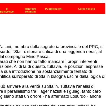
llani, membro della segreteria provinciale del PRC, si
surdo, "Stalin: storia e critica di una leggenda nera", al
ato dal compagno Mino Pasca.
iarati che non hanno fatto mancare i propri interventi
ione. Al di là di questo, tuttavia, le posizioni espresse
la sua introduzione ha sostanzialmente tentato di
tifica sull'operato di Stalin bisogna uscire dalla logica di
arrivare alla verità su Stalin. Tuttavia l'analisi di
l parallelismo tra i lager nazisti e i gulag, tanto caro
lag siano stati un orrore - ha affermato Losurdo - anche