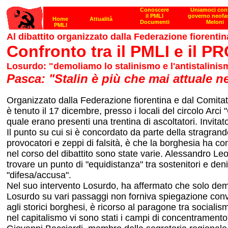
Al dibattito organizzato dalla Federazione fiorenti
Confronto tra il PMLI e il PR
Losurdo: "demoliamo lo stalinismo e l'antistalinis
Pasca: "Stalin è più che mai attuale ne
Organizzato dalla Federazione fiorentina e dal Comita
è tenuto il 17 dicembre, presso i locali del circolo Arci 
quale erano presenti una trentina di ascoltatori. Invita
Il punto su cui si è concordato da parte della stragrand
provocatori e zeppi di falsità, è che la borghesia ha co
nel corso del dibattito sono state varie. Alessandro L
trovare un punto di "equidistanza" tra sostenitori e denig
"difesa/accusa".
Nel suo intervento Losurdo, ha affermato che solo demolen
Losurdo su vari passaggi non forniva spiegazione convinc
agli storici borghesi, è ricorso al paragone tra sociali
nel capitalismo vi sono stati i campi di concentramento