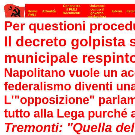
Per questioni procedu
Il decreto golpista 
municipale respinto
Napolitano vuole un acc
federalismo diventi una
L'"opposizione" parla
tutto alla Lega purché
Tremonti: "Quella del