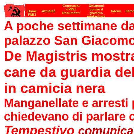
A poche settimane da
palazzo San Giacom
De Magistris mostra
cane da guardia del
in camicia nera
Manganellate e arresti 
chiedevano di parlare 
Tempestivo
comunica