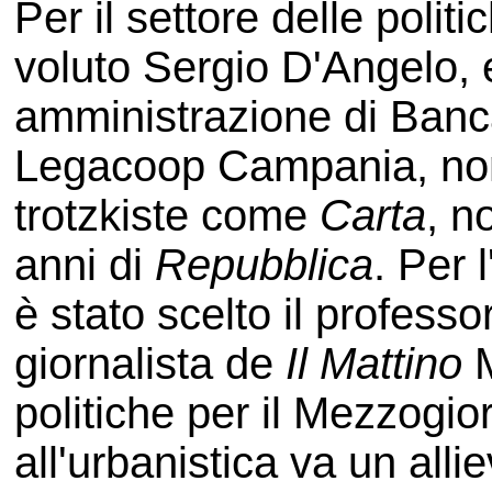
Per il settore delle polit
voluto Sergio D'Angelo, e
amministrazione di Banca
Legacoop Campania, nonc
trotzkiste come
Carta
, n
anni di
Repubblica
. Per 
è stato scelto il professo
giornalista de
Il Mattino
M
politiche per il Mezzogi
all'urbanistica va un alli