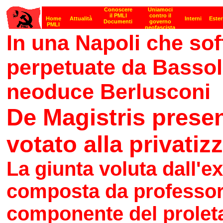
In una Napoli che sof
perpetuate da Bassoli
neoduce Berlusconi
De Magistris prese
votato alla privatiz
La giunta voluta dall'e
composta da professor
componente del proleta