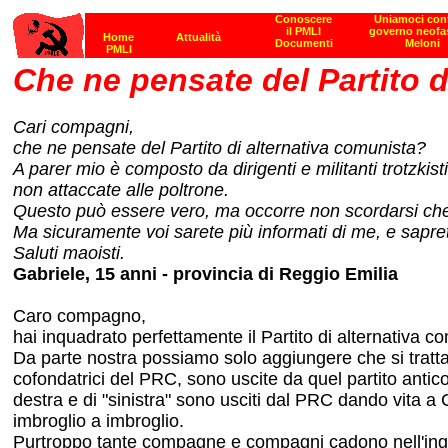
Che ne pensate del Partito d
Cari compagni,
che ne pensate del Partito di alternativa comunista?
A parer mio è composto da dirigenti e militanti trotzkisti
non attaccate alle poltrone.
Questo può essere vero, ma occorre non scordarsi che 
Ma sicuramente voi sarete più informati di me, e sapr
Saluti maoisti.
Gabriele, 15 anni - provincia di Reggio Emilia
Caro compagno,
hai inquadrato perfettamente il Partito di alternativa 
Da parte nostra possiamo solo aggiungere che si tratta 
cofondatrici del PRC, sono uscite da quel partito anticomu
destra e di "sinistra" sono usciti dal PRC dando vita a C
imbroglio a imbroglio.
Purtroppo tante compagne e compagni cadono nell'inga