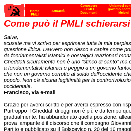
Come può il PMLI schierarsi a
Salve,
scusate ma vi scrivo per esprimere tutta la mia perpless
questione libica. Davvero non riesco a capire come pos
da fondamentalisti islamici e nostalgici reazionari mona
Gheddafi sicuramente non è uno "stinco di santo" ma cer
a fondamentalisti islamici o peggio a un governo fantocc
che non un governo corrotto al soldo dell'occidente che 
popolo. Non c'è alcuna legittimità per la controrivoluz
occidentale
.
Francisco, via e-mail
Grazie per averci scritto e per averci espresso con rispe
Purtroppo il Gheddafi di oggi non è più e da tempo quel
gradualmente, ha abbandonato quella posizione, alleand
prova lampante è il discorso che il compagno Giovanni
Partito e pubblicato su Il Bolscevico n. 20 del 16 maggio