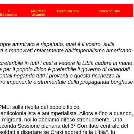
pre ammirato e rispettato, qual è il vostro, sulla
ati e manovrati chiaramente dall'imperialismo americano,
feribile in tutti i casi a vedere la Libia cadere in mano
er il popolo libico è preferibile il governo di Gheddafi
entali negando tutti i proventi e questa ricchezza al
al coro imponente e strumentale della propaganda borghese
MLI sulla rivolta del popolo libico.
ticolonialista e antimperialista. Allora e fino a quando,
i migranti, noi lo abbiamo difeso strenuamente. Una
econda Sessione plenaria del 3° Comitato centrale del
oldati a disertare se Craxi aggredirà la Libia", fu