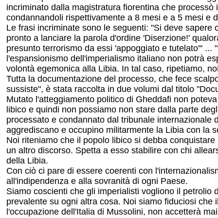
incriminato dalla magistratura fiorentina che processò 
condannandoli rispettivamente a 8 mesi e a 5 mesi e dieci
Le frasi incriminate sono le seguenti: "Si deve sapere c
pronto a lanciare la parola d'ordine 'Diserzione!' qualora
presunto terrorismo da essi 'appoggiato e tutelato'" ... "
l'espansionismo dell'imperialismo italiano non potrà espr
volontà egemonica alla Libia. In tal caso, ripetiamo, noi d
Tutta la documentazione del processo, che fece scalpo
sussiste", è stata raccolta in due volumi dal titolo "D
Mutato l'atteggiamento politico di Gheddafi non poteva
libico e quindi non possiamo non stare dalla parte degl
processato e condannato dal tribunale internazionale de
aggrediscano e occupino militarmente la Libia con la sc
Noi riteniamo che il popolo libico si debba conquistare 
un altro discorso. Spetta a esso stabilire con chi allea
della Libia.
Con ciò ci pare di essere coerenti con l'internazionalism
all'indipendenza e alla sovranità di ogni Paese.
Siamo coscienti che gli imperialisti vogliono il petrolio 
prevalente su ogni altra cosa. Noi siamo fiduciosi che il
l'occupazione dell'Italia di Mussolini, non accetterà mai