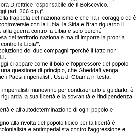
ora Direttrice responsabile de Il Bolscevico,
i (art. 266 c.p.)".
nella trappola del nazionalismo e che ha il coraggio ed è
ntroversie con la Libia, la Siria e l'Iran riguardo il
 e alla guerra contro la Libia è solo perché
esa del territorio nazionale ma di imporre la propria
contro la Libia'".
oluzione dei due compagni "perché il fatto non
LI.
ggi ci appare come il boia e l'oppressore del popolo
r una questione di principio, che Gheddafi venga
e i Paesi imperialisti, Usa di Obama in testa,
i imperialisti manovrino per condizionarlo e guidarlo, è
 riguarda la sua libertà e la sovranità e l'indipendenza
ibertà e all'autodeterminazione di ogni popolo e
no alla rivolta del popolo libico per la libertà è
icolonialista e antimperialista contro l'aggressione e