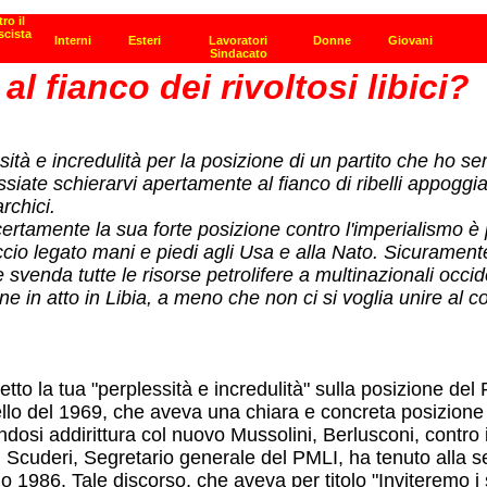
l fianco dei rivoltosi libici?
ità e incredulità per la posizione di un partito che ho sem
siate schierarvi apertamente al fianco di ribelli appoggi
rchici.
tamente la sua forte posizione contro l'imperialismo è pre
io legato mani e piedi agli Usa e alla Nato. Sicuramente p
svenda tutte le risorse petrolifere a multinazionali occid
ione in atto in Libia, a meno che non ci si voglia unire 
tto la tua "perplessità e incredulità" sulla posizione del P
lo del 1969, che aveva una chiara e concreta posizione an
osi addirittura col nuovo Mussolini, Berlusconi, contro 
 Scuderi, Segretario generale del PMLI, ha tenuto alla s
 1986. Tale discorso, che aveva per titolo "Inviteremo i s