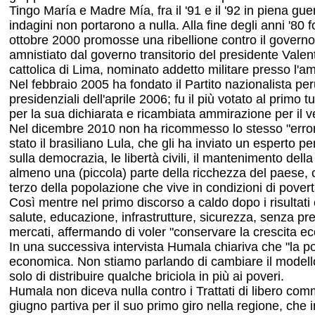
Tingo María e Madre Mía, fra il '91 e il '92 in piena gu
indagini non portarono a nulla. Alla fine degli anni '80 f
ottobre 2000 promosse una ribellione contro il governo d
amnistiato dal governo transitorio del presidente Valent
cattolica di Lima, nominato addetto militare presso l'a
Nel febbraio 2005 ha fondato il Partito nazionalista per
presidenziali dell'aprile 2006; fu il più votato al primo
per la sua dichiarata e ricambiata ammirazione per i
Nel dicembre 2010 non ha ricommesso lo stesso "errore"
stato il brasiliano Lula, che gli ha inviato un esperto 
sulla democrazia, le libertà civili, il mantenimento del
almeno una (piccola) parte della ricchezza del paese, c
terzo della popolazione che vive in condizioni di pover
Così mentre nel primo discorso a caldo dopo i risultati 
salute, educazione, infrastrutture, sicurezza, senza pr
mercati, affermando di voler "conservare la crescita e
In una successiva intervista Humala chiariva che "la po
economica. Non stiamo parlando di cambiare il modello 
solo di distribuire qualche briciola in più ai poveri.
Humala non diceva nulla contro i Trattati di libero com
giugno partiva per il suo primo giro nella regione, che