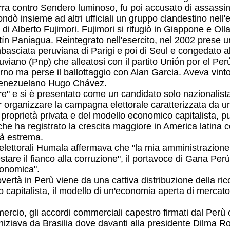
erra contro Sendero luminoso, fu poi accusato di assassin
ondò insieme ad altri ufficiali un gruppo clandestino nell'e
i Alberto Fujimori. Fujimori si rifugiò in Giappone e Olla
ín Paniagua. Reintegrato nell'esercito, nel 2002 prese un 
mbasciata peruviana di Parigi e poi di Seul e congedato a
uviano (Pnp) che alleatosi con il partito Unión por el Perú
 turno ma perse il ballottaggio con Alan Garcia. Aveva vin
l venezuelano Hugo Chávez.
 e si è presentato come un candidato solo nazionalista, 
per organizzare la campagna elettorale caratterizzata da u
la proprietà privata e del modello economico capitalista, 
he ha registrato la crescita maggiore in America latina c
tà estrema.
elettorali Humala affermava che "la mia amministrazione af
estare il fianco alla corruzione", il portavoce di Gana P
conomica".
vertà in Perù viene da una cattiva distribuzione della ric
capitalista, il modello di un'economia aperta di mercato
mercio, gli accordi commerciali capestro firmati dal Perù
 iniziava da Brasilia dove davanti alla presidente Dilma 