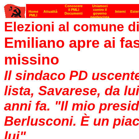
Elezioni al comune di
Emiliano apre ai fas
missino
Il sindaco PD uscent
lista, Savarese, da lu
anni fa. "Il mio presi
Berlusconi. È un piac
lui"