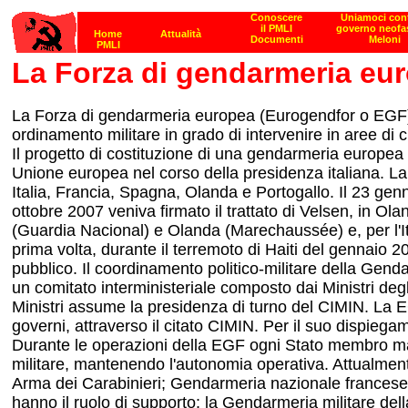
La Forza di gendarmeria eu
La Forza di gendarmeria europea (Eurogendfor o EGF) è
ordinamento militare in grado di intervenire in aree di c
Il progetto di costituzione di una gendarmeria europea 
Unione europea nel corso della presidenza italiana. La
Italia, Francia, Spagna, Olanda e Portogallo. Il 23 genn
ottobre 2007 veniva firmato il trattato di Velsen, in Ol
(Guardia Nacional) e Olanda (Marechaussée) e, per l'Ital
prima volta, durante il terremoto di Haiti del gennaio 2
pubblico. Il coordinamento politico-militare della Gen
un comitato interministeriale composto dai Ministri de
Ministri assume la presidenza di turno del CIMIN. La E
governi, attraverso il citato CIMIN. Per il suo dispieg
Durante le operazioni della EGF ogni Stato membro manti
militare, mantenendo l'autonomia operativa. Attualment
Arma dei Carabinieri; Gendarmeria nazionale frances
hanno il ruolo di supporto: la Gendarmeria militare dell