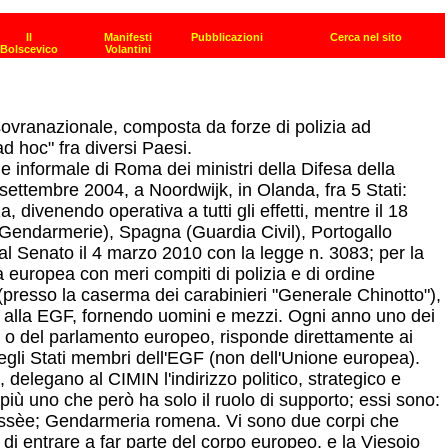
ovranazionale, composta da forze di polizia ad
ad hoc" fra diversi Paesi.
e informale di Roma dei ministri della Difesa della
settembre 2004, a Noordwijk, in Olanda, fra 5 Stati:
 divenendo operativa a tutti gli effetti, mentre il 18
a (Gendarmerie), Spagna (Guardia Civil), Portogallo
o al Senato il 4 marzo 2010 con la legge n. 3083; per la
a europea con meri compiti di polizia e di ordine
(presso la caserma dei carabinieri "Generale Chinotto"),
no alla EGF, fornendo uomini e mezzi. Ogni anno uno dei
i o del parlamento europeo, risponde direttamente ai
degli Stati membri dell'EGF (non dell'Unione europea).
delegano al CIMIN l'indirizzo politico, strategico e
ù uno che però ha solo il ruolo di supporto; essi sono:
ussèe; Gendarmeria romena. Vi sono due corpi che
 di entrare a far parte del corpo europeo, e la Viesojo