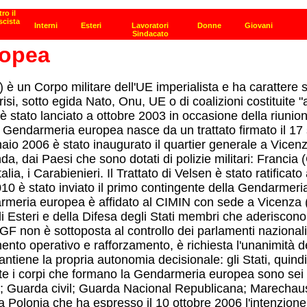
ropea
 un Corpo militare dell'UE imperialista e ha carattere s
risi, sotto egida Nato, Onu, UE o di coalizioni costituite "
è stato lanciato a ottobre 2003 in occasione della riunion
 Gendarmeria europea nasce da un trattato firmato il 17 
aio 2006 è stato inaugurato il quartier generale a Vicenza,
anda, dai Paesi che sono dotati di polizie militari: Franci
ia, i Carabienieri. Il Trattato di Velsen è stato ratificat
010 è stato inviato il primo contingente della Gendarmeri
darmeria europea è affidato al CIMIN con sede a Vicenza 
gli Esteri e della Difesa degli Stati membri che aderisco
GF non è sottoposta al controllo dei parlamenti nazional
amento operativo e rafforzamento, è richiesta l'unanimità 
ene la propria autonomia decisionale: gli Stati, quindi, 
e i corpi che formano la Gendarmeria europea sono sei pi
e; Guarda civil; Guarda Nacional Republicana; Marecha
a Polonia che ha espresso il 10 ottobre 2006 l'intenzione