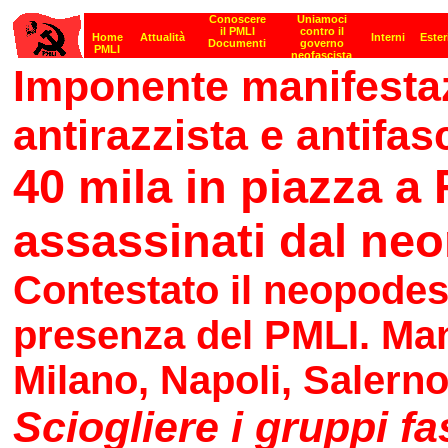
Imponente manifesta
antirazzista e antifas
40 mila in piazza a
assassinati dal neo
Contestato il neopodes
presenza del PMLI. Mani
Milano, Napoli, Salern
Sciogliere i gruppi fa