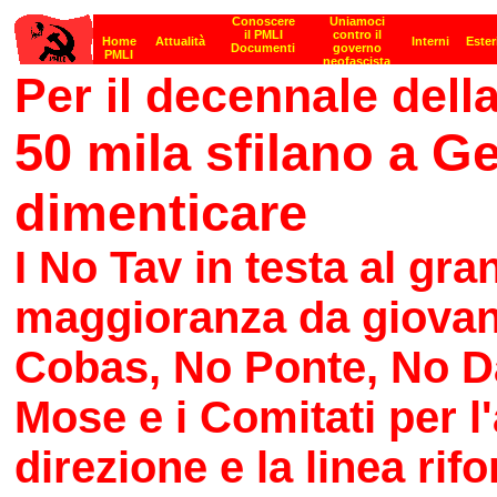
Per il decennale dell
50 mila sfilano a 
dimenticare
I No Tav in testa al gr
maggioranza da giovani
Cobas, No Ponte, No D
Mose e i Comitati per l
direzione e la linea rifo