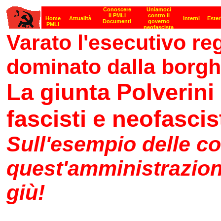
Varato l'esecutivo re
dominato dalla borgh
La giunta Polverini
fascisti e neofascis
Sull'esempio delle co
quest'amministrazion
giù!