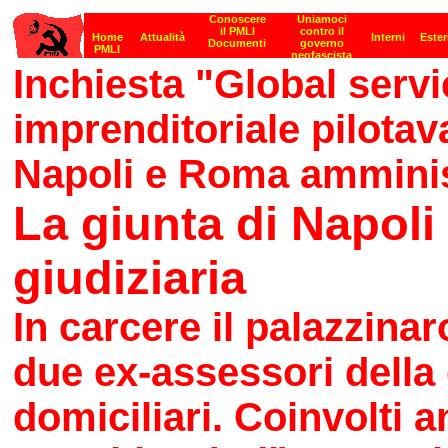
Inchiesta "Global servi
imprenditoriale pilotav
Napoli e Roma amminist
La giunta di Napoli 
giudiziaria
In carcere il palazzin
due ex-assessori della g
domiciliari. Coinvolti 