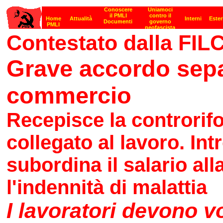
Contestato dalla FI
Grave accordo separ
commercio
Recepisce la controrifo
collegato al lavoro. In
subordina il salario all
l'indennità di malattia
I lavoratori devono v