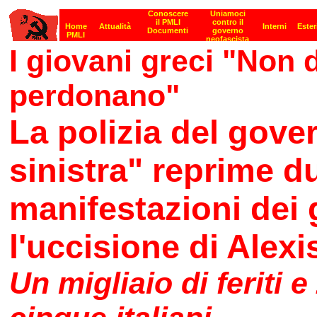
I giovani greci "Non
perdonano"
La polizia del gove
sinistra" reprime d
manifestazioni dei 
l'uccisione di Alexi
Un migliaio di feriti e