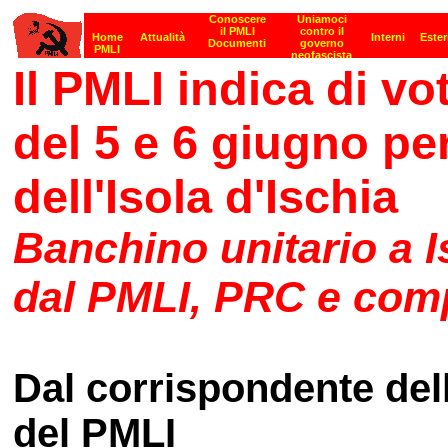
Il PMLI indica di vo
del 5 e 6 giugno pe
dell'Isola d'Ischia
Banchino unitario a I
dal PMLI, PRC e com
Dal corrispondente del
del PMLI