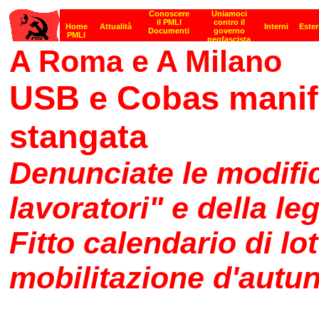
A Roma e A Milano
USB e Cobas manife
stangata
Denunciate le modific
lavoratori" e della leg
Fitto calendario di lot
mobilitazione d'autu