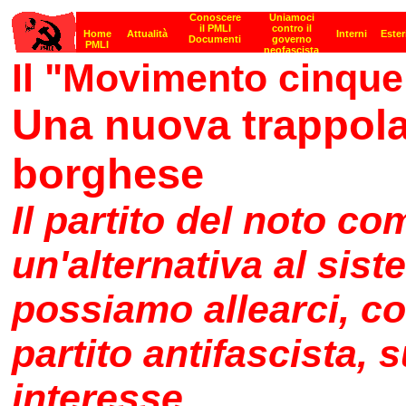
Il "Movimento cinque s
Una nuova trappola
borghese
Il partito del noto c
un'alternativa al sist
possiamo allearci, co
partito antifascista,
interesse