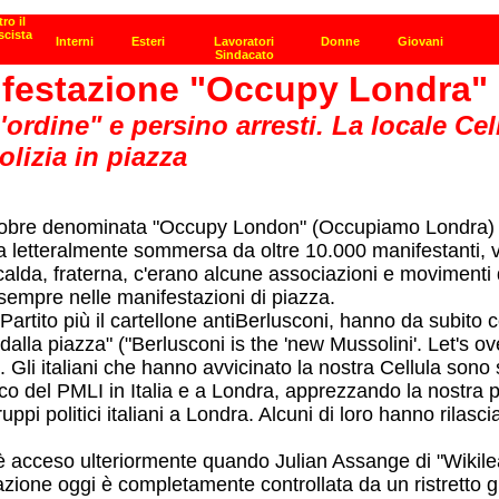
ifestazione "Occupy Londra"
'ordine" e persino arresti. La locale Cel
olizia in piazza
15 ottobre denominata "Occupy London" (Occupiamo Londra) è 
ata letteralmente sommersa da oltre 10.000 manifestanti, 
 calda, fraterna, c'erano alcune associazioni e movimenti 
sempre nelle manifestazioni di piazza.
Partito più il cartellone antiBerlusconi, hanno da subito c
dalla piazza" ("Berlusconi is the 'new Mussolini'. Let's 
. Gli italiani che hanno avvicinato la nostra Cellula sono 
tico del PMLI in Italia e a Londra, apprezzando la nostra p
ppi politici italiani a Londra. Alcuni di loro hanno rilascia
 si è acceso ulteriormente quando Julian Assange di "Wikil
mazione oggi è completamente controllata da un ristretto gr