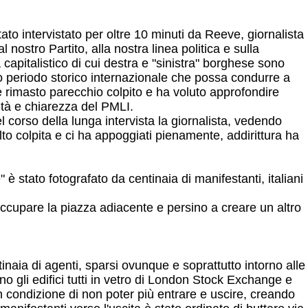
tato intervistato per oltre 10 minuti da Reeve, giornalista
 nostro Partito, alla nostra linea politica e sulla
 capitalistico di cui destra e "sinistra" borghese sono
io periodo storico internazionale che possa condurre a
è rimasto parecchio colpito e ha voluto approfondire
lità e chiarezza del PMLI.
el corso della lunga intervista la giornalista, vedendo
olto colpita e ci ha appoggiati pienamente, addirittura ha
 è stato fotografato da centinaia di manifestanti, italiani
 occupare la piazza adiacente e persino a creare un altro
naia di agenti, sparsi ovunque e soprattutto intorno alle
o gli edifici tutti in vetro di London Stock Exchange e
n condizione di non poter più entrare e uscire, creando