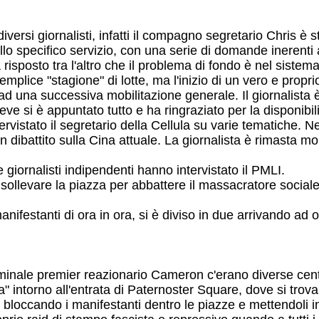
iversi giornalisti, infatti il compagno segretario Chris è s
lo specifico servizio, con una serie di domande inerenti al
isposto tra l'altro che il problema di fondo è nel sistema
lice "stagione" di lotte, ma l'inizio di un vero e propr
ad una successiva mobilitazione generale. Il giornalista 
Reeve si è appuntato tutto e ha ringraziato per la disponibi
ervistato il segretario della Cellula su varie tematiche. N
un dibattito sulla Cina attuale. La giornalista è rimasta m
 giornalisti indipendenti hanno intervistato il PMLI.
è sollevare la piazza per abbattere il massacratore sociale"
manifestanti di ora in ora, si è diviso in due arrivando ad
iminale premier reazionario Cameron c'erano diverse centi
 intorno all'entrata di Paternoster Square, dove si trovan
, bloccando i manifestanti dentro le piazze e mettendoli i