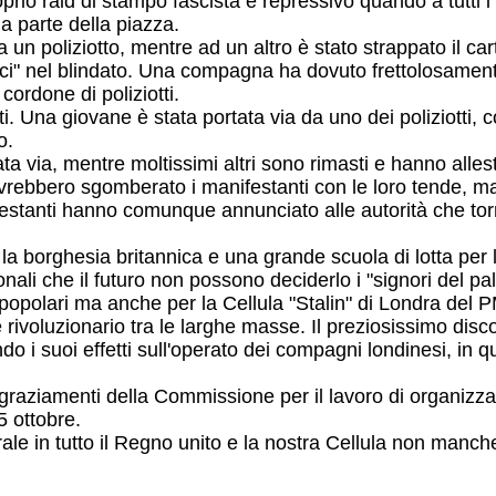
rio raid di stampo fascista e repressivo quando a tutti i m
na parte della piazza.
un poliziotto, mentre ad un altro è stato strappato il ca
carci" nel blindato. Una compagna ha dovuto frettolosame
cordone di poliziotti.
diti. Una giovane è stata portata via da uno dei poliziotti
o.
a via, mentre moltissimi altri sono rimasti e hanno alles
rebbero sgomberato i manifestanti con le loro tende, ma v
ifestanti hanno comunque annunciato alle autorità che 
a borghesia britannica e una grande scuola di lotta per
ali che il futuro non possono deciderlo i "signori del pa
opolari ma anche per la Cellula "Stalin" di Londra del PM
e rivoluzionario tra le larghe masse. Il preziosissimo di
i suoi effetti sull'operato dei compagni londinesi, in 
ringraziamenti della Commissione per il lavoro di organizza
5 ottobre.
in tutto il Regno unito e la nostra Cellula non mancherà 