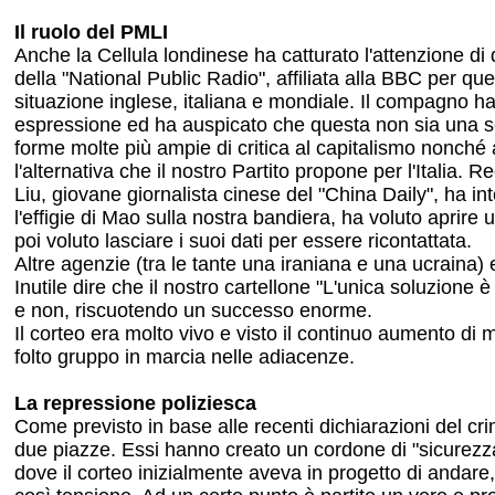
Il ruolo del PMLI
Anche la Cellula londinese ha catturato l'attenzione di d
della "National Public Radio", affiliata alla BBC per quel
situazione inglese, italiana e mondiale. Il compagno ha r
espressione ed ha auspicato che questa non sia una semp
forme molte più ampie di critica al capitalismo nonché 
l'alternativa che il nostro Partito propone per l'Italia. 
Liu, giovane giornalista cinese del "China Daily", ha int
l'effigie di Mao sulla nostra bandiera, ha voluto aprire 
poi voluto lasciare i suoi dati per essere ricontattata.
Altre agenzie (tra le tante una iraniana e una ucraina) e
Inutile dire che il nostro cartellone "L'unica soluzione 
e non, riscuotendo un successo enorme.
Il corteo era molto vivo e visto il continuo aumento di 
folto gruppo in marcia nelle adiacenze.
La repressione poliziesca
Come previsto in base alle recenti dichiarazioni del cr
due piazze. Essi hanno creato un cordone di "sicurezza"
dove il corteo inizialmente aveva in progetto di andare