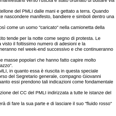
anifestanti verso l'uscita è stato ordinato di buttare via
rtellone del PMLI dalle mani e gettato a terra. Quando
nte nascondere manifesto, bandiere e simboli dentro una
, così come un uomo "caricato" nella camionetta della
tito tende per la notte come segno di protesta. Le
isto il foltissimo numero di adesioni e la
torneranno nel week-end successivo e che continueranno
 le masse popolari che hanno fatto capire molto
lazzo".
LI, in quanto essa è riuscita in questa speciale
scorso del Segretario generale, compagno Giovanni
quanto essi prendono tali indicazioni come fondamentale
zione del CC del PMLI indirizzata a tutte le istanze del
di fare la sua parte e di lasciare il suo "fluido rosso"