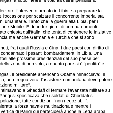
engasi a sottolineare la volontà dell'imperialismo
ecitare l'intervento armato in Libia e a preparare la
 l'occasione per scalzare il concorrente imperialista
oni umanitarie. Tanto che la guerra alla Libia, per i
zione Mobile. E dopo tre giorni di bombardamenti i
o chiesta dall'Italia, che tenta di contenere le iniziative
 Francia ma anche Germania e Turchia che si sono
ti, fra i quali Russia e Cina. I due paesi con diritto di
te condannato i pesanti bombardamenti in Libia. Una
tosi alle prossime presidenziali del suo paese per
 della zona di non volo; a quanto pare si è "pentito" e il
engasi, il presidente americano Obama minacciava: "il
oco, una tregua vera, l'assistenza umanitaria deve potere
azione militare".
intimavano a Gheddafi di fermare l'avanzata militare su
Parigi si specificava che i soldati di Gheddafi si
polazione; tutte condizioni "non negoziabili".
hierata la forza navale multinazionale mentre i
l vertice di Parigi cui parteciperà anche la Lega araba