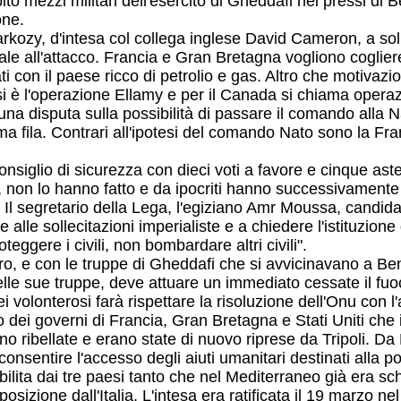
to mezzi militari dell'esercito di Gheddafi nei pressi di B
one.
arkozy, d'intesa col collega inglese David Cameron, a soll
ale all'attacco. Francia e Gran Bretagna vogliono cogliere
iati con il paese ricco di petrolio e gas. Altro che motivazi
si è l'operazione Ellamy e per il Canada si chiama opera
una disputa sulla possibilità di passare il comando alla Nat
rima fila. Contrari all'ipotesi del comando Nato sono la
siglio di sicurezza con dieci voti a favore e cinque astenu
ta, non lo hanno fatto e da ipocriti hanno successivamen
Il segretario della Lega, l'egiziano Amr Moussa, candida
e alle sollecitazioni imperialiste e a chiedere l'istituzione
ggere i civili, non bombardare altri civili".
tro, e con le truppe di Gheddafi che si avvicinavano a B
elle sue truppe, deve attuare un immediato cessate il fu
 volonterosi farà rispettare la risoluzione dell'Onu con l'
 dei governi di Francia, Gran Bretagna e Stati Uniti che 
rano ribellate e erano state di nuovo riprese da Tripoli. Da 
nsentire l'accesso degli aiuti umanitari destinati alla po
ilita dai tre paesi tanto che nel Mediterraneo già era sc
sizione dall'Italia. L'intesa era ratificata il 19 marzo ne