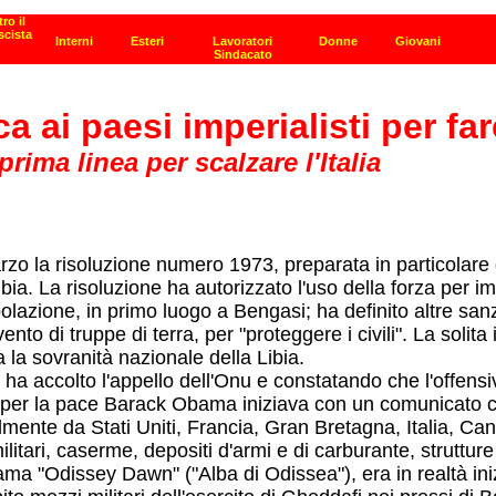
 ai paesi imperialisti per fare
rima linea per scalzare l'Italia
marzo la risoluzione numero 1973, preparata in particolar
Libia. La risoluzione ha autorizzato l'uso della forza per
lazione, in primo luogo a Bengasi; ha definito altre sanzio
vento di truppe di terra, per "proteggere i civili". La sol
la sovranità nazionale della Libia.
 ha accolto l'appello dell'Onu e constatando che l'offens
el per la pace Barack Obama iniziava con un comunicato
ialmente da Stati Uniti, Francia, Gran Bretagna, Italia, C
militari, caserme, depositi d'armi e di carburante, struttur
ama "Odissey Dawn" ("Alba di Odissea"), era in realtà in