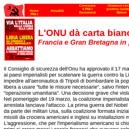
L'ONU dà carta bianca
Francia e Gran Bretagna in p
Il Consiglio di sicurezza dell'Onu ha approvato il 17 
ai paesi imperialisti per scatenare la guerra contro la 
impedire all'aeronautica di Tripoli di bombardare la popo
libera a usare "tutte le misure necessarie", salvo l'inter
"operazione umanitaria". Una decisione grave che viola 
Nel pomeriggio del 19 marzo, la coalizione imperialista
arrestata lanciava l'attacco. La prima guerra del Nob
da parte dei militari Usa, sulla coalizione formata iniz
missili da crociera americani e inglesi su installazioni 
L'aggressione, che per l'imperialismo americano si chi