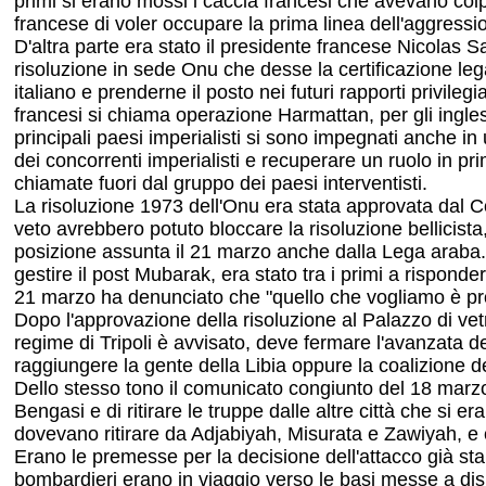
primi si erano mossi i caccia francesi che avevano colpi
francese di voler occupare la prima linea dell'aggressi
D'altra parte era stato il presidente francese Nicolas S
risoluzione in sede Onu che desse la certificazione leg
italiano e prenderne il posto nei futuri rapporti privileg
francesi si chiama operazione Harmattan, per gli ingle
principali paesi imperialisti si sono impegnati anche in 
dei concorrenti imperialisti e recuperare un ruolo in p
chiamate fuori dal gruppo dei paesi interventisti.
La risoluzione 1973 dell'Onu era stata approvata dal Con
veto avrebbero potuto bloccare la risoluzione bellicis
posizione assunta il 21 marzo anche dalla Lega araba. 
gestire il post Mubarak, era stato tra i primi a risponder
21 marzo ha denunciato che "quello che vogliamo è prote
Dopo l'approvazione della risoluzione al Palazzo di ve
regime di Tripoli è avvisato, deve fermare l'avanzata d
raggiungere la gente della Libia oppure la coalizione dei
Dello stesso tono il comunicato congiunto del 18 marzo
Bengasi e di ritirare le truppe dalle altre città che si e
dovevano ritirare da Adjabiyah, Misurata e Zawiyah, e co
Erano le premesse per la decisione dell'attacco già stab
bombardieri erano in viaggio verso le basi messe a dispo