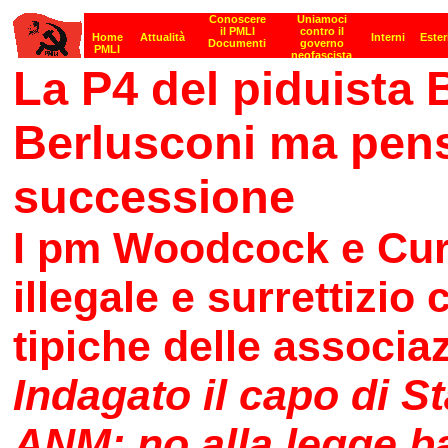
La P4 del piduista 
Berlusconi ma pens
successione
I pm Woodcock e Curc
illegale e surrettizio
tipiche delle associaz
Indagato il capo di S
ANM: no alla legge b