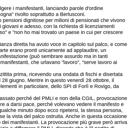
gere i manifestanti, lanciando parole d'ordine
gna" rivolto soprattutto a Berlusconi.
 pensioni dignitose per milioni di pensionati che vivono
 giovani e adesso, con la richiesta di licenziamenti
esso" e "non ho mai trovato un paese in cui per crescere
nza diretta ha avuto voce in capitolo sul palco, e come
parte erano pronti unicamente ad applaudire, un
nifestazione (può sembrare assurdo ma in tanti
anifestanti, che urlavano "lavoro", "serve lavoro ai
tita prima, ricevendo una ondata di fischi e disertata
 28 giugno. Mentre in questo venerdì 28 ottobre, il
ementi in particolare, dello SPI di Forlì e Rovigo, da
bbassato perché del PMLI e non della CGIL, provocazione
atore a darsi pace, perché volevano vedere il manifesto e
 qualche minuto dopo ecco ripetersi, la stessa persona,
e la vista del palco ostruita. Anche in questa occasione
o dei manifestanti. La provocazione più grave però arriva