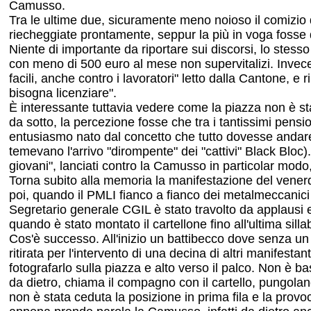
Camusso.
Tra le ultime due, sicuramente meno noioso il comizio d
riecheggiate prontamente, seppur la più in voga fosse 
Niente di importante da riportare sui discorsi, lo stes
con meno di 500 euro al mese non supervitalizi. Invece 
facili, anche contro i lavoratori" letto dalla Cantone, 
bisogna licenziare".
È interessante tuttavia vedere come la piazza non è s
da sotto, la percezione fosse che tra i tantissimi pen
entusiasmo nato dal concetto che tutto dovesse andar
temevano l'arrivo "dirompente" dei "cattivi" Black Bloc
giovani", lanciati contro la Camusso in particolar modo,
Torna subito alla memoria la manifestazione del venerd
poi, quando il PMLI fianco a fianco dei metalmeccanici 
Segretario generale CGIL è stato travolto da applausi e 
quando è stato montato il cartellone fino all'ultima si
Cos'è successo. All'inizio un battibecco dove senza u
ritirata per l'intervento di una decina di altri manifest
fotografarlo sulla piazza e alto verso il palco. Non è 
da dietro, chiama il compagno con il cartello, pungola
non è stata ceduta la posizione in prima fila e la prov