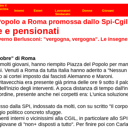
Popolo a Roma promossa dallo Spi-Cgil
e e pensionati
governo Berlusconi: "vergogna, vergogna". Le insegne 
ttobre" di Roma
molti giovani, hanno riempito Piazza del Popolo per manif
i. Venuti a Roma da tutta Italia hanno aderito a "Nessun
o ai cortei imposto dai fascisti Alemanno e Maroni.
vitavecchia era presente già prima delle ore 9 sotto il pa
l'inizio degli interventi. A poca distanza di tempo dall'in
'ordine, presente anche nei corpetti era: L'unica soluzion
osso dalla SPI, indossato da molti, con su scritto "Il co
gio politico concreto sfugge.
ponenti interni o vicinissimi alla CGIL, in particolare allo 
ovane di "non+ disposti a tutto". Per finire poi con Carl