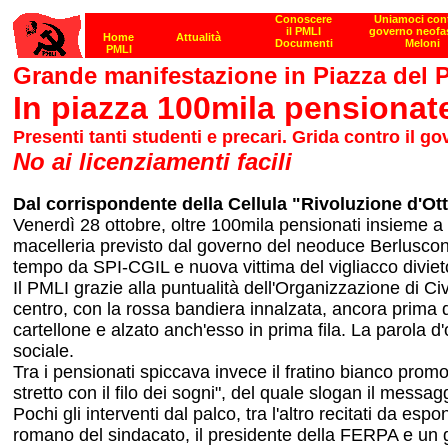
Grande manifestazione in Piazza del 
In piazza 100mila pensionat
Presenti tanti studenti e precari. Grida contro il 
No ai licenziamenti facili
Dal corrispondente della Cellula "Rivoluzione d'O
Venerdì 28 ottobre, oltre 100mila pensionati insieme a 
macelleria previsto dal governo del neoduce Berluscon
tempo da SPI-CGIL e nuova vittima del vigliacco diviet
Il PMLI grazie alla puntualità dell'Organizzazione di Ci
centro, con la rossa bandiera innalzata, ancora prima del
cartellone e alzato anch'esso in prima fila. La parola d
sociale.
Tra i pensionati spiccava invece il fratino bianco prom
stretto con il filo dei sogni", del quale slogan il messag
Pochi gli interventi dal palco, tra l'altro recitati da es
romano del sindacato, il presidente della FERPA e un gi