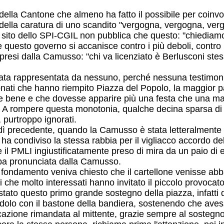
ella Cantone che almeno ha fatto il possibile per coinvol
della caratura di uno scandito "vergogna, vergogna, vergo
so sito dello SPI-CGIL non pubblica che questo: "chiediamo
questo governo si accanisce contro i più deboli, contro i
e ripresi dalla Camusso: "chi va licenziato è Berlusconi st
tata rappresentata da nessuno, perché nessuna testimonia
sionati che hanno riempito Piazza del Popolo, la maggior 
e bene e che dovesse apparire più una festa che una ma
). A rompere questa monotonia, qualche decina sparsa di m
 purtroppo ignorati.
ì precedente, quando la Camusso è stata letteralmente zit
ha condiviso la stessa rabbia per il vigliacco accordo del
il PMLI ingiustificatamente preso di mira da un paio di el
llaba pronunciata dalla Camusso.
n fondamento veniva chiesto che il cartellone venisse a
anti che molto interessati hanno invitato il piccolo provoc
bastato questo primo grande sostegno della piazza, infatti
ndolo con il bastone della bandiera, sostenendo che avess
ocazione rimandata al mittente, grazie sempre al sostegn