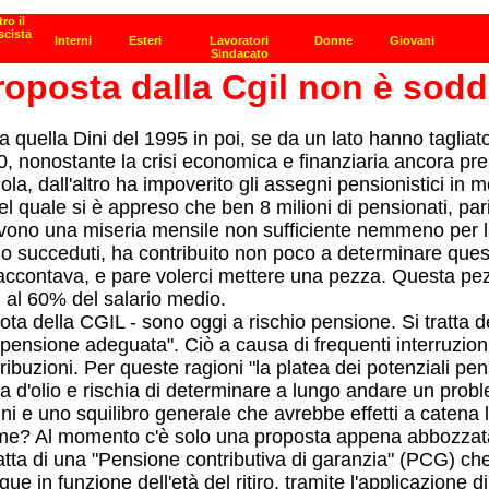
roposta dalla Cgil non è sodd
da quella Dini del 1995 in poi, se da un lato hanno taglia
2010, nonostante la crisi economica e finanziaria ancora 
ola, dall'altro ha impoverito gli assegni pensionistici in
 quale si è appreso che ben 8 milioni di pensionati, pari
cevono una miseria mensile non sufficiente nemmeno per l
ono succeduti, ha contribuito non poco a determinare ques
contava, e pare volerci mettere una pezza. Questa pezz
i al 60% del salario medio.
nota della CGIL - sono oggi a rischio pensione. Si tratta de
 pensione adeguata". Ciò a causa di frequenti interruzioni 
ribuzioni. Per queste ragioni "la platea dei potenziali pe
a d'olio e rischia di determinare a lungo andare un probl
ni e uno squilibro generale che avrebbe effetti a catena l
me? Al momento c'è solo una proposta appena abbozzata c
tta di una "Pensione contributiva di garanzia" (PCG) che
que in funzione dell'età del ritiro, tramite l'applicazione di