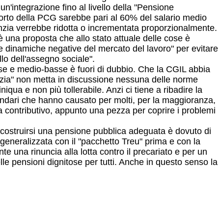
un'integrazione fino al livello della "Pensione
importo della PCG sarebbe pari al 60% del salario medio
anzia verrebbe ridotta o incrementata proporzionalmente.
d è una proposta che allo stato attuale delle cose è
lle dinamiche negative del mercato del lavoro" per evitare
lo dell'assegno sociale".
asse e medio-basse è fuori di dubbio. Che la CGIL abbia
ranzia" non metta in discussione nessuna delle norme
qua e non più tollerabile. Anzi ci tiene a ribadire la
econdari che hanno causato per molti, per la maggioranza,
ma contributivo, appunto una pezza per coprire i problemi
di costruirsi una pensione pubblica adeguata è dovuto di
generalizzata con il "pacchetto Treu" prima e con la
una rinuncia alla lotta contro il precariato e per un
le pensioni dignitose per tutti. Anche in questo senso la