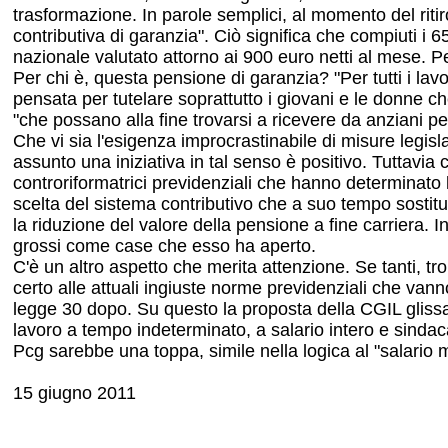
trasformazione. In parole semplici, al momento del ritiro
contributiva di garanzia". Ciò significa che compiuti i 
nazionale valutato attorno ai 900 euro netti al mese. P
Per chi è, questa pensione di garanzia? "Per tutti i lavo
pensata per tutelare soprattutto i giovani e le donne ch
"che possano alla fine trovarsi a ricevere da anziani p
Che vi sia l'esigenza improcrastinabile di misure legis
assunto una iniziativa in tal senso è positivo. Tuttavi
controriformatrici previdenziali che hanno determinato l
scelta del sistema contributivo che a suo tempo sostitu
la riduzione del valore della pensione a fine carriera. 
grossi come case che esso ha aperto.
C'è un altro aspetto che merita attenzione. Se tanti, tr
certo alle attuali ingiuste norme previdenziali che van
legge 30 dopo. Su questo la proposta della CGIL glissa
lavoro a tempo indeterminato, a salario intero e sindac
Pcg sarebbe una toppa, simile nella logica al "salario 
15 giugno 2011