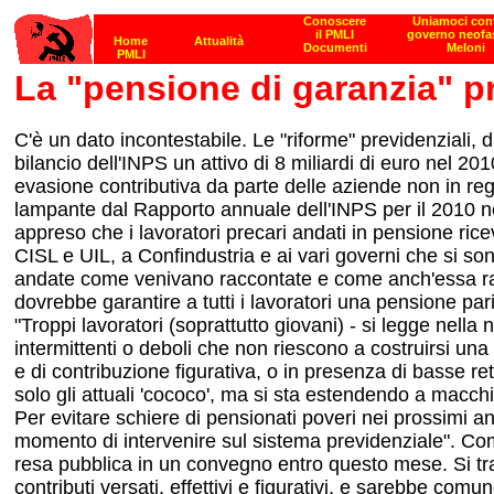
La "pensione di garanzia" p
C'è un dato incontestabile. Le "riforme" previdenziali, 
bilancio dell'INPS un attivo di 8 miliardi di euro nel 
evasione contributiva da parte delle aziende non in reg
lampante dal Rapporto annuale dell'INPS per il 2010 nel
appreso che i lavoratori precari andati in pensione ri
CISL e UIL, a Confindustria e ai vari governi che si s
andate come venivano raccontate e come anch'essa rac
dovrebbe garantire a tutti i lavoratori una pensione par
"Troppi lavoratori (soprattutto giovani) - si legge nella 
intermittenti o deboli che non riescono a costruirsi una
e di contribuzione figurativa, o in presenza di basse ret
solo gli attuali 'cococo', ma si sta estendendo a macchi
Per evitare schiere di pensionati poveri nei prossimi an
momento di intervenire sul sistema previdenziale". Co
resa pubblica in un convegno entro questo mese. Si tra
contributi versati, effettivi e figurativi, e sarebbe comun