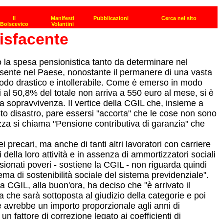
isfacente
to la spesa pensionistica tanto da determinare nel
presente nel Paese, nonostante il permanere di una vasta
 modo drastico e intollerabile. Come è emerso in modo
 al 50,8% del totale non arriva a 550 euro al mese, si è
a sopravvivenza. Il vertice della CGIL che, insieme a
to disastro, pare essersi "accorta" che le cose non sono
a si chiama "Pensione contributiva di garanzia" che
i precari, ma anche di tanti altri lavoratori con carriere
della loro attività e in assenza di ammortizzatori sociali
nsionati poveri - sostiene la CGIL - non riguarda quindi
ema di sostenibilità sociale del sistema previdenziale".
a CGIL, alla buon'ora, ha deciso che "è arrivato il
he sarà sottoposta al giudizio della categorie e poi
 avrebbe un importo proporzionale agli anni di
 un fattore di correzione legato ai coefficienti di