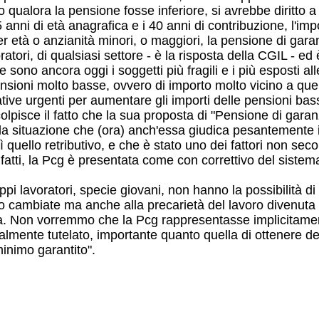
 qualora la pensione fosse inferiore, si avrebbe diritto a 
65 anni di età anagrafica e i 40 anni di contribuzione, l'
er età o anzianità minori, o maggiori, la pensione di gar
ratori, di qualsiasi settore - è la risposta della CGIL - e
e sono ancora oggi i soggetti più fragili e i più esposti a
ensioni molto basse, ovvero di importo molto vicino a quel
lative urgenti per aumentare gli importi delle pensioni b
a colpisce il fatto che la sua proposta di "Pensione di ga
a situazione che (ora) anch'essa giudica pesantemente ini
ì quello retributivo, e che è stato uno dei fattori non s
Infatti, la Pcg è presentata come con correttivo del siste
oppi lavoratori, specie giovani, non hanno la possibilità 
no cambiate ma anche alla precarietà del lavoro divenuta 
. Non vorremmo che la Pcg rappresentasse implicitamente 
almente tutelato, importante quanto quella di ottenere del
minimo garantito".