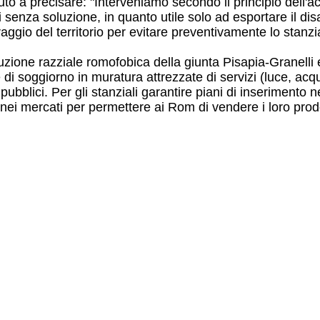
to a precisare: "Interveniamo secondo il principio dell'a
senza soluzione, in quanto utile solo ad esportare il disagi
aggio del territorio per evitare preventivamente lo stanz
cuzione razziale romofobica della giunta Pisapia-Granelli
di soggiorno in muratura attrezzate di servizi (luce, acqu
 pubblici. Per gli stanziali garantire piani di inserimento ne
ei mercati per permettere ai Rom di vendere i loro prodott