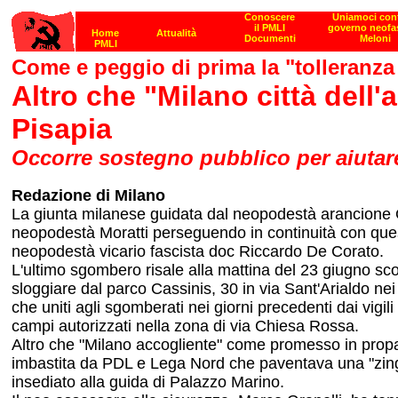
Come e peggio di prima la "tolleranza
Altro che "Milano città dell
Pisapia
Occorre sostegno pubblico per aiuta
Redazione di Milano
La giunta milanese guidata dal neopodestà arancione Giu
neopodestà Moratti perseguendo in continuità con quest'
neopodestà vicario fascista doc Riccardo De Corato.
L'ultimo sgombero risale alla mattina del 23 giugno scor
sloggiare dal parco Cassinis, 30 in via Sant'Arialdo nei 
che uniti agli sgomberati nei giorni precedenti dai vigil
campi autorizzati nella zona di via Chiesa Rossa.
Altro che "Milano accogliente" come promesso in propaga
imbastita da PDL e Lega Nord che paventava una "zingaro
insediato alla guida di Palazzo Marino.