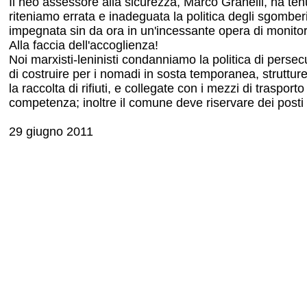
Il neo assessore alla sicurezza, Marco Granelli, ha tenu
riteniamo errata e inadeguata la politica degli sgomberi 
impegnata sin da ora in un'incessante opera di monitor
Alla faccia dell'accoglienza!
Noi marxisti-leninisti condanniamo la politica di perse
di costruire per i nomadi in sosta temporanea, strutture 
la raccolta di rifiuti, e collegate con i mezzi di trasporto
competenza; inoltre il comune deve riservare dei posti n
29 giugno 2011