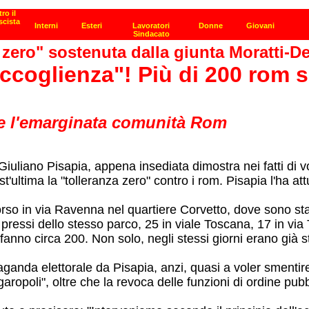
 zero" sostenuta dalla giunta Moratti-D
'accoglienza"! Più di 200 rom 
re l'emarginata comunità Rom
liano Pisapia, appena insediata dimostra nei fatti di vo
ultima la "tolleranza zero" contro i rom. Pisapia l'ha at
so in via Ravenna nel quartiere Corvetto, dove sono stati 
pressi dello stesso parco, 25 in viale Toscana, 17 in via T
i fanno circa 200. Non solo, negli stessi giorni erano già s
nda elettorale da Pisapia, anzi, quasi a voler smentire 
poli", oltre che la revoca delle funzioni di ordine pubbli