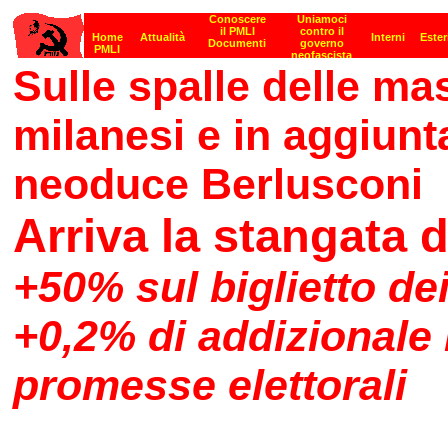
Sulle spalle delle mas
milanesi e in aggiunt
neoduce Berlusconi
Arriva la stangata d
+50% sul biglietto dei
+0,2% di addizionale I
promesse elettorali