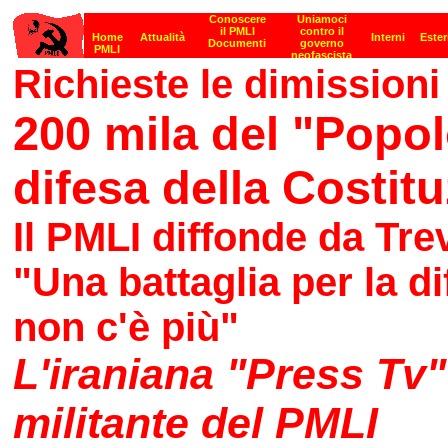
Richieste le dimissioni
200 mila del "Popol
difesa della Costit
Il PMLI diffonde da Trev
"Una battaglia per la d
non c'è più"
L'iraniana "Press Tv"
militante del PMLI