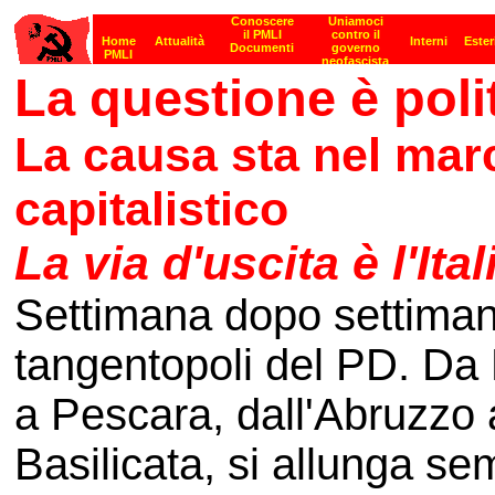
La questione è poli
La causa sta nel marc
capitalistico
La via d'uscita è l'Ita
Settimana dopo settiman
tangentopoli del PD. Da
a Pescara, dall'Abruzzo a
Basilicata, si allunga sem