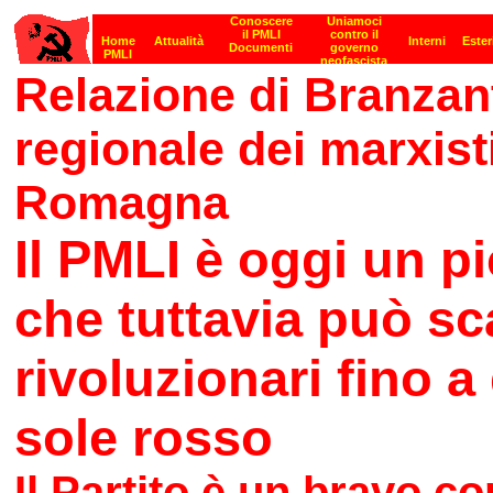
Relazione di Branzant
regionale dei marxisti
Romagna
Il PMLI è oggi un p
che tuttavia può sca
rivoluzionari fino 
sole rosso
Il Partito è un bravo c