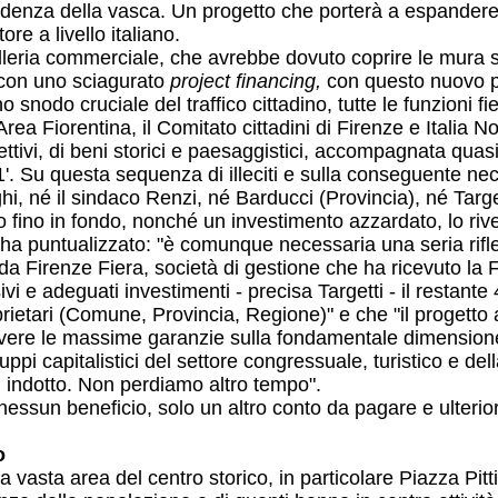
pondenza della vasca. Un progetto che porterà a espandere
re a livello italiano.
galleria commerciale, che avrebbe dovuto coprire le mura s
 con uno sciagurato
project financing,
con questo nuovo p
 snodo cruciale del traffico cittadino, tutte le funzioni f
Area Fiorentina, il Comitato cittadini di Firenze e Itali
tivi, di beni storici e paesaggistici, accompagnata quasi
. Su questa sequenza di illeciti e sulla conseguente nece
uoghi, né il sindaco Renzi, né Barducci (Provincia), né Tar
fino in fondo, nonché un investimento azzardato, lo rivel
o ha puntualizzato: "è comunque necessaria una seria rifle
 da Firenze Fiera, società di gestione che ha ricevuto la
vi e adeguati investimenti - precisa Targetti - il restante
proprietari (Comune, Provincia, Regione)" e che "il progett
vere le massime garanzie sulla fondamentale dimensione 
ruppi capitalistici del settore congressuale, turistico e de
di indotto. Non perdiamo altro tempo".
essun beneficio, solo un altro conto da pagare e ulterio
o
 vasta area del centro storico, in particolare Piazza Pitti