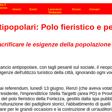
ipopolari: Polo fieristico e p
rificare le esigenze della popolazione a 
lancio antipopolare, con tagli pesanti sul sociale, il ne
genze dell'utilizzo turistico della città, ignorando ogni v
 ai referendum, lunedì 13 giugno, Renzi (che aveva votat
sidente, l'imprenditrice Stella Targetti (area PD) e Prov
del polo fieristico della Fortezza, gestito dalla spa pubbl
utturazione dei padiglioni storici, l'abbattimento di quell
re per le grandi occasioni e la costruzione di un'auditor