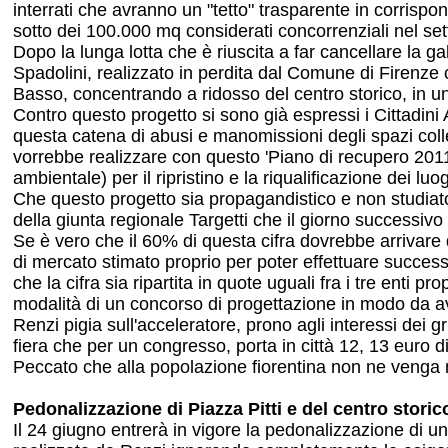
interrati che avranno un "tetto" trasparente in corris
sotto dei 100.000 mq considerati concorrenziali nel setto
Dopo la lunga lotta che è riuscita a far cancellare la 
Spadolini, realizzato in perdita dal Comune di Firenze
Basso, concentrando a ridosso del centro storico, in uno
Contro questo progetto si sono già espressi i Cittadini 
questa catena di abusi e manomissioni degli spazi collet
vorrebbe realizzare con questo 'Piano di recupero 2011'
ambientale) per il ripristino e la riqualificazione dei l
Che questo progetto sia propagandistico e non studiato 
della giunta regionale Targetti che il giorno successiv
Se è vero che il 60% di questa cifra dovrebbe arrivare
di mercato stimato proprio per poter effettuare successi
che la cifra sia ripartita in quote uguali fra i tre enti 
modalità di un concorso di progettazione in modo da a
Renzi pigia sull'acceleratore, prono agli interessi dei g
fiera che per un congresso, porta in città 12, 13 euro 
Peccato che alla popolazione fiorentina non ne venga n
Pedonalizzazione di Piazza Pitti e del centro storic
Il 24 giugno entrerà in vigore la pedonalizzazione di una