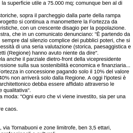
 la superficie utile a 75.000 mq; comunque ben al di
toriche, sopra il parcheggio dalla parte della rampa
rogetto si continua a manomettere la Fortezza da
ieristiche, con un crescente disagio per la popolazione.
a Nostra, che in un comunicato denunciano: "È partendo da
 sempre dal silenzio complice dei pubblici poteri, che si
ssità di una seria valutazione (storica, paesaggistica e
getti (Regione) hanno avuto niente da dire".
a anche il parziale dietro-front della vicepresidente
ssione sulla sua sostenibilità economica e finanziaria...
 Fortezza in concessione pagando solo il 10% del valore
 40% non arriverà solo dalla Regione. A oggi l'ipotesi è
o architettonico debba essere affidato attraverso le
qualitativa".
lla moda: "Ogni euro che vi viene investito, sia per una
re caos.
, via Tornabuoni e zone limitrofe, ben 3,5 ettari,