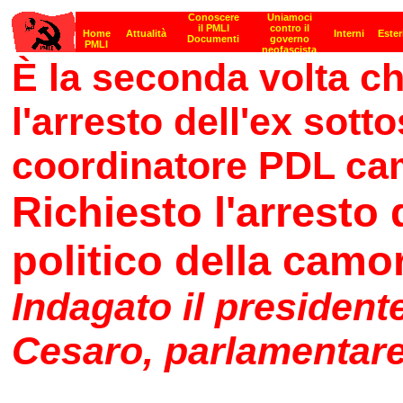
È la seconda volta ch
l'arresto dell'ex sott
coordinatore PDL c
Richiesto l'arresto 
politico della camo
Indagato il president
Cesaro, parlamentar