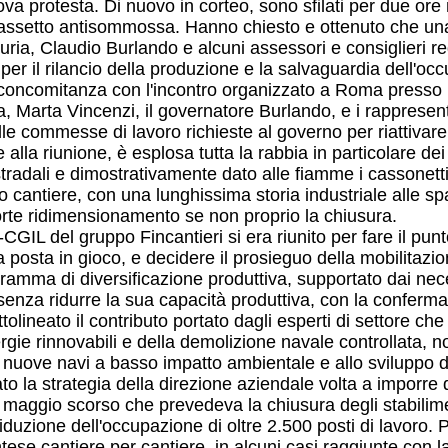
va protesta. Di nuovo in corteo, sono sfilati per due ore 
n assetto antisommossa. Hanno chiesto e ottenuto che una
ria, Claudio Burlando e alcuni assessori e consiglieri regi
r il rilancio della produzione e la salvaguardia dell'oc
in concomitanza con l'incontro organizzato a Roma presso i
, Marta Vincenzi, il governatore Burlando, e i rappresenta
alle commesse di lavoro richieste al governo per riattivar
lla riunione, è esplosa tutta la rabbia in particolare dei l
adali e dimostrativamente dato alle fiamme i cassonetti d
o cantiere, con una lunghissima storia industriale alle sp
forte ridimensionamento se non proprio la chiusura.
GIL del gruppo Fincantieri si era riunito per fare il punt
 posta in gioco, e decidere il prosieguo della mobilitazio
ramma di diversificazione produttiva, supportato dai nece
senza ridurre la sua capacità produttiva, con la conferma dell
olineato il contributo portato dagli esperti di settore ch
ergie rinnovabili e della demolizione navale controllata,
i nuove navi a basso impatto ambientale e allo sviluppo d
to la strategia della direzione aziendale volta a imporre
 maggio scorso che prevedeva la chiusura degli stabilime
duzione dell'occupazione di oltre 2.500 posti di lavoro. Pi
ese cantiere per cantiere, in alcuni casi raggiunte con l