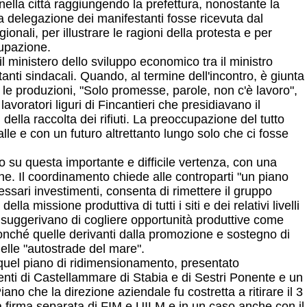
nella città raggiungendo la prefettura, nonostante la
 delegazione dei manifestanti fosse ricevuta dal
onali, per illustrare le ragioni della protesta e per
cupazione.
l ministero dello sviluppo economico tra il ministro
nti sindacali. Quando, al termine dell'incontro, è giunta
e le produzioni, "Solo promesse, parole, non c'è lavoro",
avoratori liguri di Fincantieri che presidiavano il
ella raccolta dei rifiuti. La preoccupazione del tutto
alle e con un futuro altrettanto lungo solo che ci fosse
o su questa importante e difficile vertenza, con una
ne. Il coordinamento chiede alle controparti "un piano
ssari investimenti, consenta di rimettere il gruppo
a missione produttiva di tutti i siti e dei relativi livelli
e suggerivano di cogliere opportunità produttive come
 nonché quelle derivanti dalla promozione e sostegno di
elle "autostrade del mare".
 quel piano di ridimensionamento, presentato
nti di Castellammare di Stabia e di Sestri Ponente e un
ano che la direzione aziendale fu costretta a ritirare il 3
a firma separata di FIM e UILM e in un caso anche con il