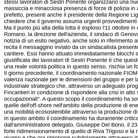
stessi lavoratori di Sestri Ponente organizzano una nuo
massiccia e minacciosa presenza di forze di polizia i
prefetto, presenti anche il presidente della Regione Ligu
chiedere che il governo assuma urgenti provvedimenti pe
Ma il punto più alta della lotta è esploso l'11 ottobre 
Romano, la direzione dell'azienda, il sindaco di Genova
notizia di un esito negativo, anche solo in riferimento 
recita il messaggino inviato da un sindacalista presente a
cantiere. Essi hanno attuato immediatamente blocchi str
giustificata dei lavoratori di Sestri Ponente è che quest
una reale volontà politica in questo senso, rischia un 
Il giorno precedente, il coordinamento nazionale FIOM-C
valenza nazionale per le dimensioni del gruppo e per la
industriale strategico che, attraverso un adeguato prog
Fincantieri in condizione di rispondere alla crisi in atto 
occupazionali". A questo scopo il coordinamento ha sott
quelle dell'off-shore nell'ambito della produzione di en
una mobilità ecosostenibile attraverso la produzione d
In questo ambito il coordinamento ha duramente critica
dall'amministratore delegato, Giuseppe Del Bono, il 23
forte ridimensionamento di quello di Riva Trigoso e la ri
giugno e che ora ripropone subdolamente attraverso int