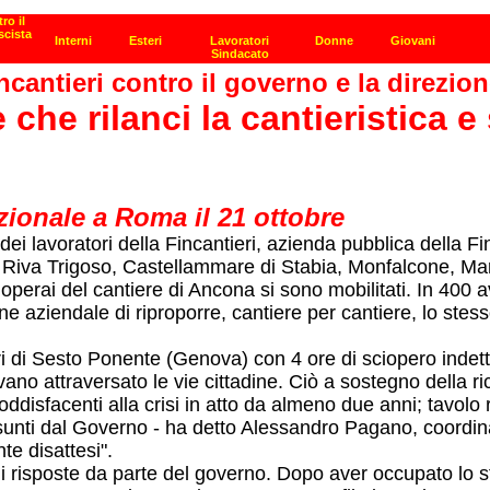
ncantieri contro il governo e la direzio
che rilanci la cantieristica e 
zionale a Roma il 21 ottobre
ei lavoratori della Fincantieri, azienda pubblica della Fin
te, Riva Trigoso, Castellammare di Stabia, Monfalcone, M
li operai del cantiere di Ancona si sono mobilitati. In 400
ne aziendale di riproporre, cantiere per cantiere, lo stesso
tieri di Sesto Ponente (Genova) con 4 ore di sciopero in
o attraversato le vie cittadine. Ciò a sostegno della ri
oddisfacenti alla crisi in atto da almeno due anni; tavolo
ssunti dal Governo - ha detto Alessandro Pagano, coordina
te disattesi".
 di risposte da parte del governo. Dopo aver occupato lo s