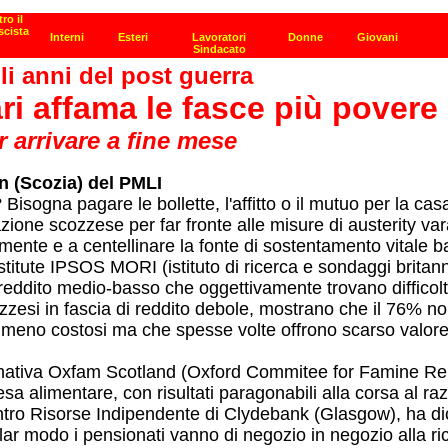
li anni del post guerra
tari affama le fasce più pover
er arrivare a fine mese
n (Scozia) del PMLI
Bisogna pagare le bollette, l'affitto o il mutuo per la cas
zione scozzese per far fronte alle misure di austerity var
mente e a centellinare la fonte di sostentamento vitale bas
itute IPSOS MORI (istituto di ricerca e sondaggi britanni
 reddito medio-basso che oggettivamente trovano difficol
zesi in fascia di reddito debole, mostrano che il 76% non 
 meno costosi ma che spesse volte offrono scarso valore 
nativa Oxfam Scotland (Oxford Commitee for Famine Relief)
a alimentare, con risultati paragonabili alla corsa al r
ro Risorse Indipendente di Clydebank (Glasgow), ha dichi
colar modo i pensionati vanno di negozio in negozio alla 