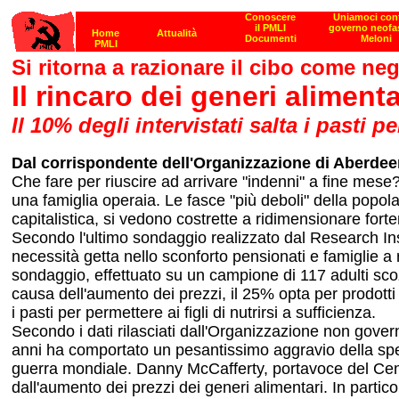
Si ritorna a razionare il cibo come neg
Il rincaro dei generi alimen
Il 10% degli intervistati salta i pasti p
Dal corrispondente dell'Organizzazione di Aberdee
Che fare per riuscire ad arrivare "indenni" a fine mese? 
una famiglia operaia. Le fasce "più deboli" della popola
capitalistica, si vedono costrette a ridimensionare forte
Secondo l'ultimo sondaggio realizzato dal Research Inst
necessità getta nello sconforto pensionati e famiglie a
sondaggio, effettuato su un campione di 117 adulti scoz
causa dell'aumento dei prezzi, il 25% opta per prodotti
i pasti per permettere ai figli di nutrirsi a sufficienza.
Secondo i dati rilasciati dall'Organizzazione non gover
anni ha comportato un pesantissimo aggravio della spes
guerra mondiale. Danny McCafferty, portavoce del Cent
dall'aumento dei prezzi dei generi alimentari. In parti