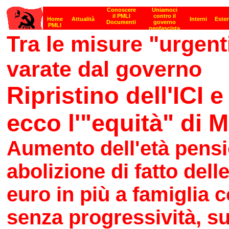
Tra le misure "urgent
varate dal governo
Ripristino dell'ICI e
ecco l'"equità" di M
Aumento dell'età pensio
abolizione di fatto dell
euro in più a famiglia 
senza progressività, s