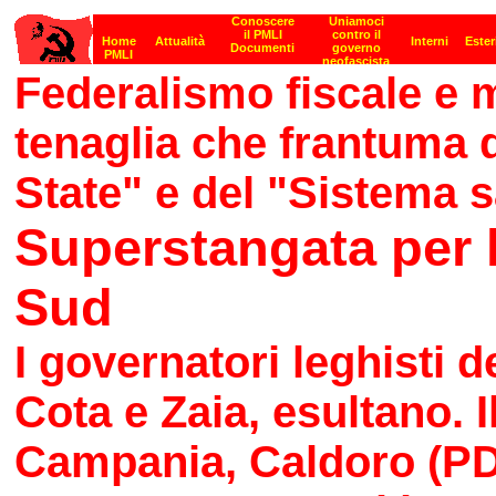
Federalismo fiscale e 
tenaglia che frantuma q
State" e del "Sistema s
Superstangata per l
Sud
I governatori leghisti 
Cota e Zaia, esultano. I
Campania, Caldoro (PDL